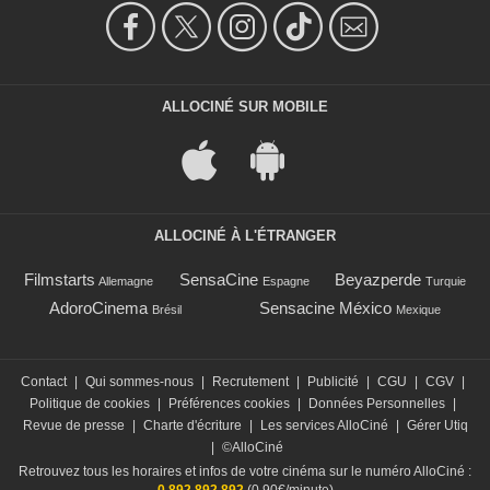
ALLOCINÉ SUR MOBILE
ALLOCINÉ À L'ÉTRANGER
Filmstarts
SensaCine
Beyazperde
Allemagne
Espagne
Turquie
AdoroCinema
Sensacine México
Brésil
Mexique
Contact
|
Qui sommes-nous
|
Recrutement
|
Publicité
|
CGU
|
CGV
|
Politique de cookies
|
Préférences cookies
|
Données Personnelles
|
Revue de presse
|
Charte d'écriture
|
Les services AlloCiné
|
Gérer Utiq
|
©AlloCiné
Retrouvez tous les horaires et infos de votre cinéma sur le numéro AlloCiné :
0 892 892 892
(0,90€/minute)