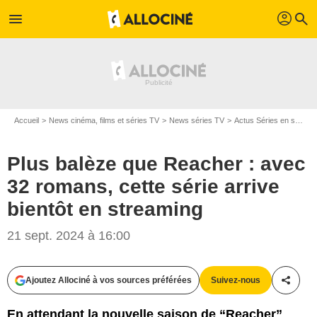
profil
menu
search
Accueil
News cinéma, films et séries TV
News séries TV
Actus Séries en streaming
Plus balèze que Reacher : avec
32 romans, cette série arrive
bientôt en streaming
21 sept. 2024 à 16:00
Ajoutez Allociné à vos sources préférées
Suivez-nous
Partag
En attendant la nouvelle saison de “Reacher”