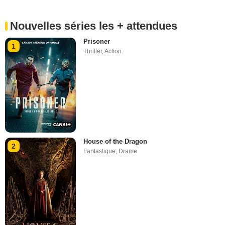
Nouvelles séries les + attendues
Prisoner
1
Thriller
,
Action
House of the Dragon
2
Fantastique
,
Drame