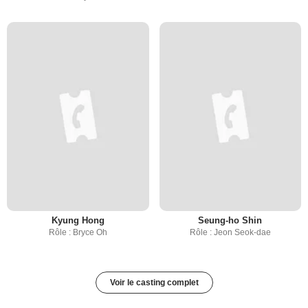
Kyung Hong
Seung-ho Shin
Rôle : Bryce Oh
Rôle : Jeon Seok-dae
Voir le casting complet