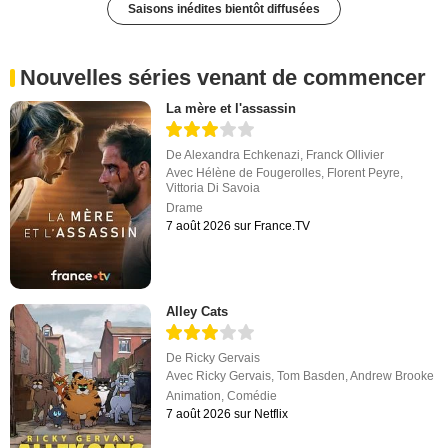
Saisons inédites bientôt diffusées
Nouvelles séries venant de commencer
La mère et l'assassin
De
Alexandra Echkenazi
,
Franck Ollivier
Avec
Hélène de Fougerolles
,
Florent Peyre
,
Vittoria Di Savoia
Drame
7 août 2026 sur France.TV
Alley Cats
De
Ricky Gervais
Avec
Ricky Gervais
,
Tom Basden
,
Andrew Brooke
Animation
,
Comédie
7 août 2026 sur Netflix