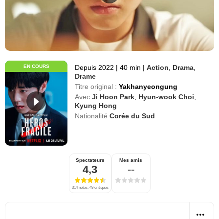
EN COURS
Depuis 2022
|
40 min
|
Action
,
Drama
,
Drame
Titre original :
Yakhanyeongung
Avec
Ji Hoon Park
,
Hyun-wook Choi
,
Kyung Hong
Nationalité
Corée du Sud
Spectateurs
Mes amis
4,3
--
314 notes, 49 critiques