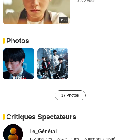
10 272 vues
1:22
Photos
17 Photos
Critiques Spectateurs
Le_Général
122 abonnés
384 critiques
Suivre son activité