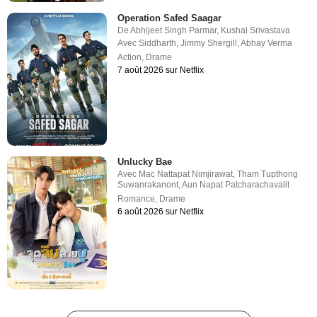
Operation Safed Saagar
De
Abhijeet Singh Parmar
,
Kushal Srivastava
Avec
Siddharth
,
Jimmy Shergill
,
Abhay Verma
Action
,
Drame
7 août 2026 sur Netflix
Unlucky Bae
Avec
Mac Nattapat Nimjirawat
,
Tham Tupthong
Suwanrakanont
,
Aun Napat Patcharachavalit
Romance
,
Drame
6 août 2026 sur Netflix