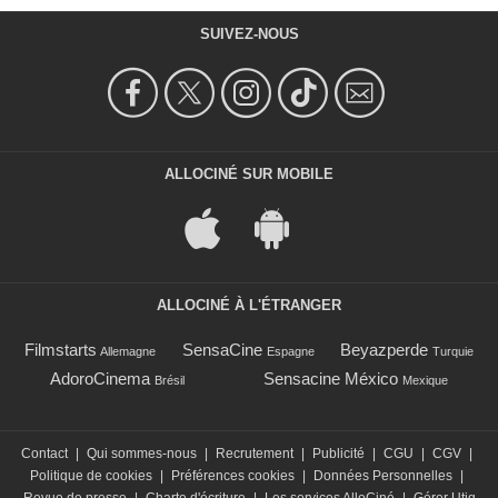
SUIVEZ-NOUS
ALLOCINÉ SUR MOBILE
ALLOCINÉ À L'ÉTRANGER
Filmstarts
SensaCine
Beyazperde
Allemagne
Espagne
Turquie
AdoroCinema
Sensacine México
Brésil
Mexique
Contact
|
Qui sommes-nous
|
Recrutement
|
Publicité
|
CGU
|
CGV
|
Politique de cookies
|
Préférences cookies
|
Données Personnelles
|