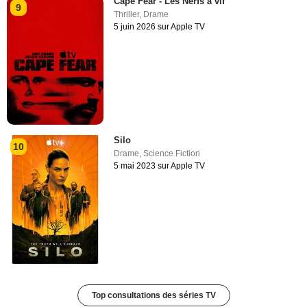
Cape Fear - Les Nerfs à vif
9
Thriller
,
Drame
5 juin 2026 sur Apple TV
Silo
10
Drame
,
Science Fiction
5 mai 2023 sur Apple TV
Top consultations des séries TV