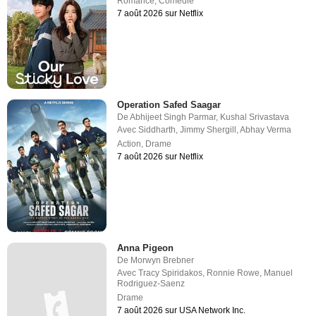
Romance
,
Comédie
7 août 2026 sur Netflix
Operation Safed Saagar
De
Abhijeet Singh Parmar
,
Kushal Srivastava
Avec
Siddharth
,
Jimmy Shergill
,
Abhay Verma
Action
,
Drame
7 août 2026 sur Netflix
Anna Pigeon
De
Morwyn Brebner
Avec
Tracy Spiridakos
,
Ronnie Rowe
,
Manuel
Rodriguez-Saenz
Drame
7 août 2026 sur USA Network Inc.