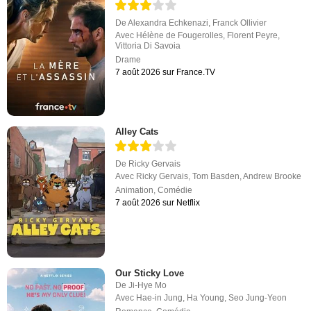
De
Alexandra Echkenazi
,
Franck Ollivier
Avec
Hélène de Fougerolles
,
Florent Peyre
,
Vittoria Di Savoia
Drame
7 août 2026 sur France.TV
Alley Cats
De
Ricky Gervais
Avec
Ricky Gervais
,
Tom Basden
,
Andrew Brooke
Animation
,
Comédie
7 août 2026 sur Netflix
Our Sticky Love
De
Ji-Hye Mo
Avec
Hae-in Jung
,
Ha Young
,
Seo Jung-Yeon