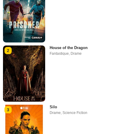
House of the Dragon
2
Fantastique
,
Drame
Silo
3
Drame
,
Science Fiction