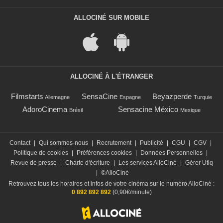
ALLOCINÉ SUR MOBILE
ALLOCINÉ À L'ÉTRANGER
Filmstarts
SensaCine
Beyazperde
Allemagne
Espagne
Turquie
AdoroCinema
Sensacine México
Brésil
Mexique
Contact
|
Qui sommes-nous
|
Recrutement
|
Publicité
|
CGU
|
CGV
|
Politique de cookies
|
Préférences cookies
|
Données Personnelles
|
Revue de presse
|
Charte d'écriture
|
Les services AlloCiné
|
Gérer Utiq
|
©AlloCiné
Retrouvez tous les horaires et infos de votre cinéma sur le numéro AlloCiné :
0 892 892 892
(0,90€/minute)