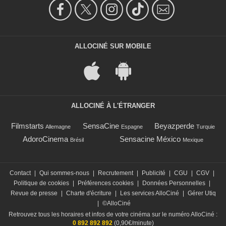
ALLOCINÉ SUR MOBILE
ALLOCINÉ À L'ÉTRANGER
Filmstarts
SensaCine
Beyazperde
Allemagne
Espagne
Turquie
AdoroCinema
Sensacine México
Brésil
Mexique
Contact
|
Qui sommes-nous
|
Recrutement
|
Publicité
|
CGU
|
CGV
|
Politique de cookies
|
Préférences cookies
|
Données Personnelles
|
Revue de presse
|
Charte d'écriture
|
Les services AlloCiné
|
Gérer Utiq
|
©AlloCiné
Retrouvez tous les horaires et infos de votre cinéma sur le numéro AlloCiné :
0 892 892 892
(0,90€/minute)