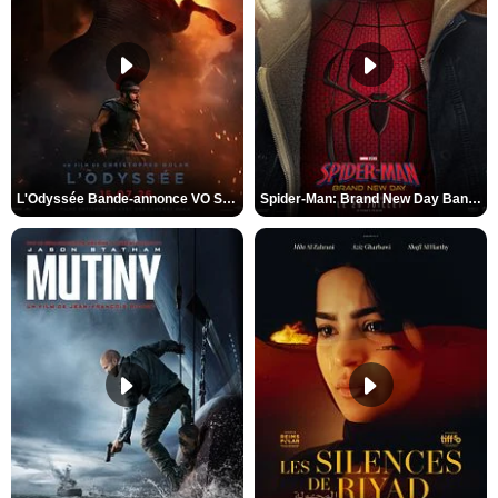
L'Odyssée Bande-annonce VO STFR
Spider-Man: Brand New Day Bande-annonce VO STFR