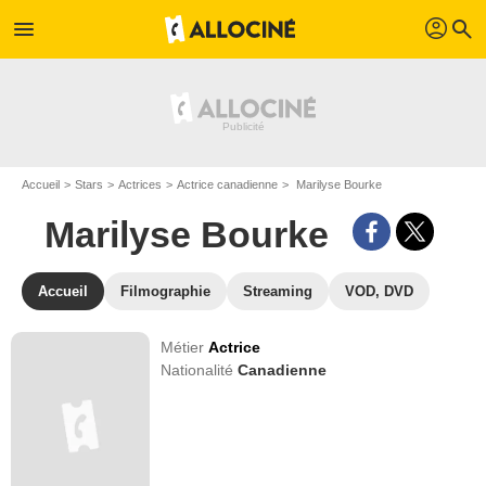
profil
menu
search
Accueil
Stars
Actrices
Actrice canadienne
Marilyse Bourke
Marilyse Bourke
Accueil
Filmographie
Streaming
VOD, DVD
Métier
Actrice
Nationalité
Canadienne