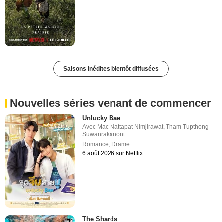
Saisons inédites bientôt diffusées
Nouvelles séries venant de commencer
Unlucky Bae
Avec
Mac Nattapat Nimjirawat
,
Tham Tupthong
Suwanrakanont
Romance
,
Drame
6 août 2026 sur Netflix
The Shards