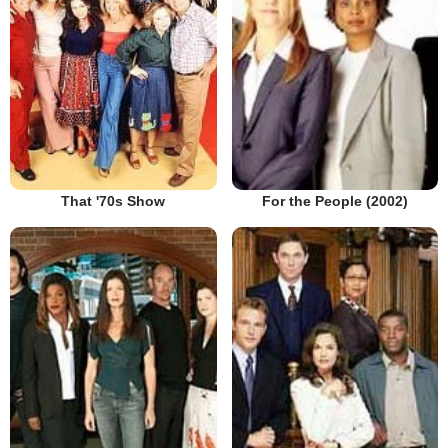
That '70s Show
For the People (2002)