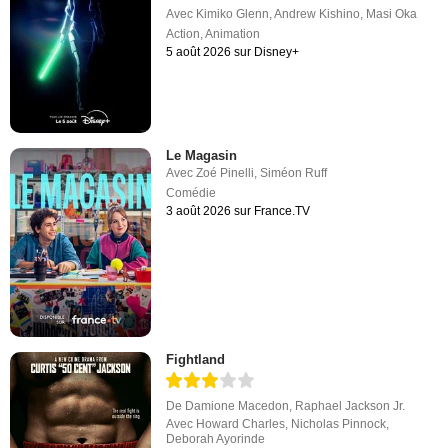
Avec
Kimiko Glenn
,
Andrew Kishino
,
Masi Oka
Action
,
Animation
5 août 2026 sur Disney+
Le Magasin
Avec
Zoé Pinelli
,
Siméon Ruff
Comédie
3 août 2026 sur France.TV
Fightland
De
Damione Macedon
,
Raphael Jackson Jr.
Avec
Howard Charles
,
Nicholas Pinnock
,
Deborah Ayorinde