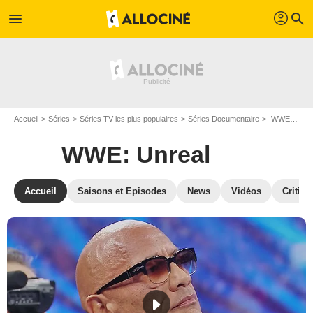
profil
menu
search
Accueil
Séries
Séries TV les plus populaires
Séries Documentaire
WWE: Unreal
WWE: Unreal
Accueil
Saisons et Episodes
News
Vidéos
Critiqu