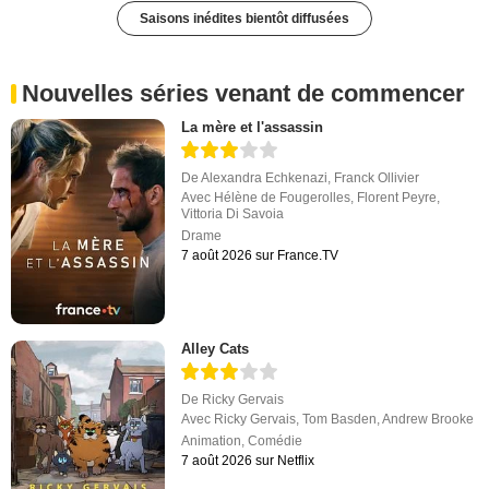
Saisons inédites bientôt diffusées
Nouvelles séries venant de commencer
La mère et l'assassin
De
Alexandra Echkenazi
,
Franck Ollivier
Avec
Hélène de Fougerolles
,
Florent Peyre
,
Vittoria Di Savoia
Drame
7 août 2026 sur France.TV
Alley Cats
De
Ricky Gervais
Avec
Ricky Gervais
,
Tom Basden
,
Andrew Brooke
Animation
,
Comédie
7 août 2026 sur Netflix