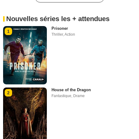
Nouvelles séries les + attendues
Prisoner
1
Thriller
,
Action
House of the Dragon
2
Fantastique
,
Drame