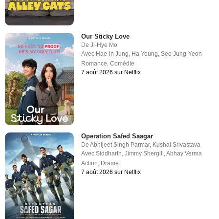
Our Sticky Love
De
Ji-Hye Mo
Avec
Hae-in Jung
,
Ha Young
,
Seo Jung-Yeon
Romance
,
Comédie
7 août 2026 sur Netflix
Operation Safed Saagar
De
Abhijeet Singh Parmar
,
Kushal Srivastava
Avec
Siddharth
,
Jimmy Shergill
,
Abhay Verma
Action
,
Drame
7 août 2026 sur Netflix