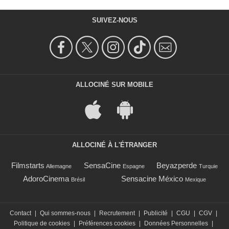
SUIVEZ-NOUS
ALLOCINÉ SUR MOBILE
ALLOCINÉ À L'ÉTRANGER
Filmstarts
SensaCine
Beyazperde
Allemagne
Espagne
Turquie
AdoroCinema
Sensacine México
Brésil
Mexique
Contact
|
Qui sommes-nous
|
Recrutement
|
Publicité
|
CGU
|
CGV
|
Politique de cookies
|
Préférences cookies
|
Données Personnelles
|