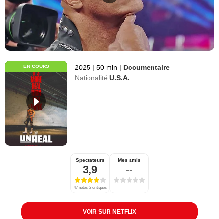
EN COURS
2025
|
50 min
|
Documentaire
Nationalité
U.S.A.
Spectateurs
Mes amis
3,9
--
47 notes, 2 critiques
VOIR SUR NETFLIX