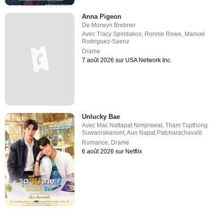
Anna Pigeon
De
Morwyn Brebner
Avec
Tracy Spiridakos
,
Ronnie Rowe
,
Manuel
Rodriguez-Saenz
Drame
7 août 2026 sur USA Network Inc.
Unlucky Bae
Avec
Mac Nattapat Nimjirawat
,
Tham Tupthong
Suwanrakanont
,
Aun Napat Patcharachavalit
Romance
,
Drame
6 août 2026 sur Netflix