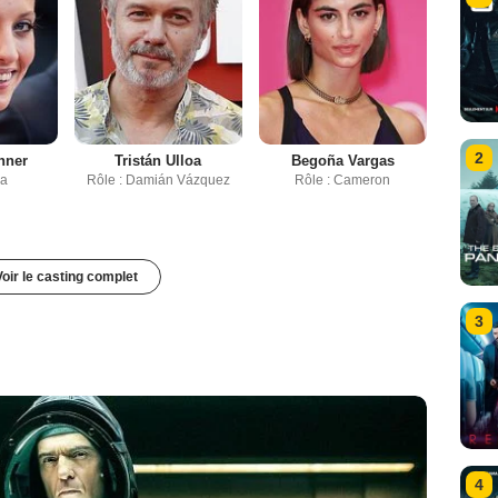
2
nner
Tristán Ulloa
Begoña Vargas
la
Rôle : Damián Vázquez
Rôle : Cameron
Voir le casting complet
3
4