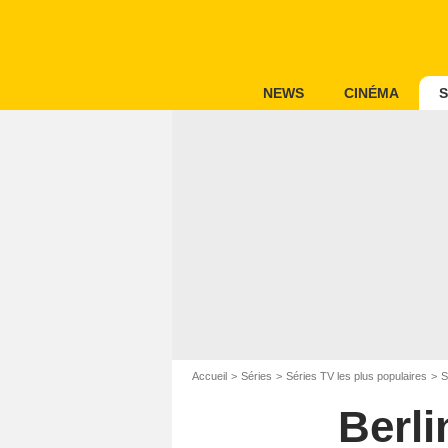
NEWS
CINÉMA
S
Accueil
Séries
Séries TV les plus populaires
S
Berli