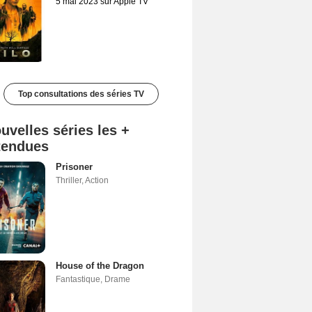
5 mai 2023 sur Apple TV
Top consultations des séries TV
uvelles séries les +
tendues
Prisoner
Thriller
,
Action
House of the Dragon
Fantastique
,
Drame