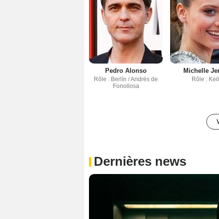
Pedro Alonso
Michelle Je
Rôle : Berlín / Andrés de
Rôle : Kei
Fonollosa
Dernières news