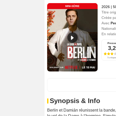
MINI-SÉRIE
2026
|
5
Titre orig
Créée p
Avec
Pe
Nationali
En relat
Press
3,2
5 critique
Synopsis & Info
Berlin et Damián réunissent la bande, 
le vol de la Dame à l’hermine. Simuler