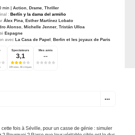
0 min
|
Action
,
Drame
,
Thriller
inal :
Berlín y la dama del armiño
ar
Álex Pina
,
Esther Martínez Lobato
dro Alonso
,
Michelle Jenner
,
Tristán Ulloa
té
Espagne
ion avec
La Casa de Papel
,
Berlin et les joyaux de Paris
e
Spectateurs
Mes amis
3,1
--
s
339 notes, 48 critiques
cette fois à Séville, pour un casse de génie : simuler
 ? Pourquoi ? Parce que leur véritable cible est le duc