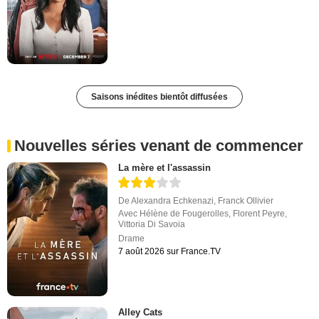
Saisons inédites bientôt diffusées
Nouvelles séries venant de commencer
La mère et l'assassin
De
Alexandra Echkenazi
,
Franck Ollivier
Avec
Hélène de Fougerolles
,
Florent Peyre
,
Vittoria Di Savoia
Drame
7 août 2026 sur France.TV
Alley Cats