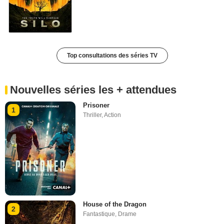
Top consultations des séries TV
Nouvelles séries les + attendues
Prisoner
1
Thriller
,
Action
House of the Dragon
2
Fantastique
,
Drame