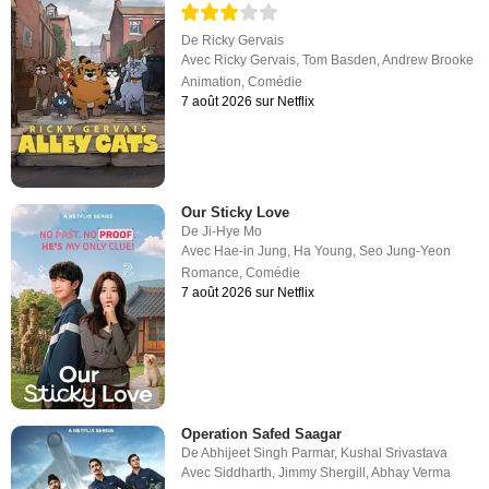
De
Ricky Gervais
Avec
Ricky Gervais
,
Tom Basden
,
Andrew Brooke
Animation
,
Comédie
7 août 2026 sur Netflix
Our Sticky Love
De
Ji-Hye Mo
Avec
Hae-in Jung
,
Ha Young
,
Seo Jung-Yeon
Romance
,
Comédie
7 août 2026 sur Netflix
Operation Safed Saagar
De
Abhijeet Singh Parmar
,
Kushal Srivastava
Avec
Siddharth
,
Jimmy Shergill
,
Abhay Verma