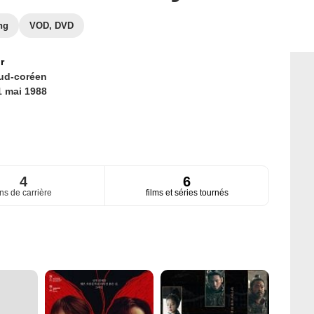
ng
VOD, DVD
r
ud-coréen
1 mai 1988
4
6
ns de carrière
films et séries tournés