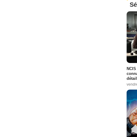
Sé
NCIS 
conna
détai
vendr