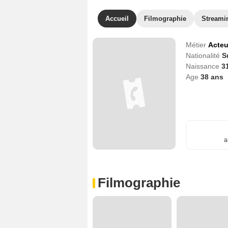
Accueil
Filmographie
Streami
Métier
Acteu
Nationalité
S
Naissance
3
Age
38
ans
a
Filmographie