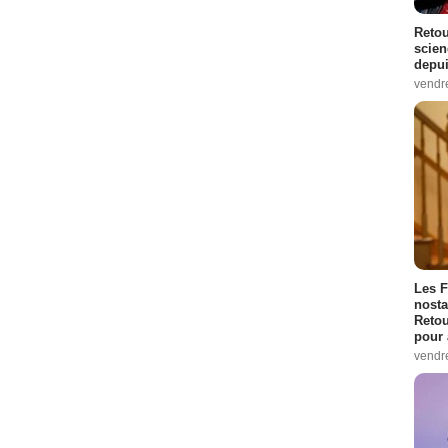
Retou
scien
depui
vendr
Les F
nosta
Retou
pour 
vendr