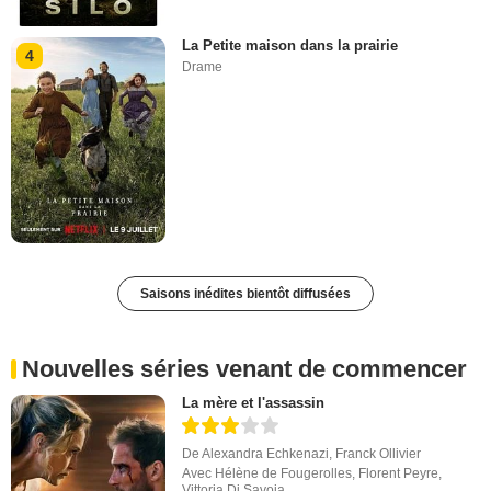
La Petite maison dans la prairie
4
Drame
Saisons inédites bientôt diffusées
Nouvelles séries venant de commencer
La mère et l'assassin
De
Alexandra Echkenazi
,
Franck Ollivier
Avec
Hélène de Fougerolles
,
Florent Peyre
,
Vittoria Di Savoia