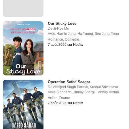
Our Sticky Love
De
Ji-Hye Mo
Avec
Hae-in Jung
,
Ha Young
,
Seo Jung-Yeon
Romance
,
Comédie
7 août 2026 sur Netflix
Operation Safed Saagar
De
Abhijeet Singh Parmar
,
Kushal Srivastava
Avec
Siddharth
,
Jimmy Shergill
,
Abhay Verma
Action
,
Drame
7 août 2026 sur Netflix