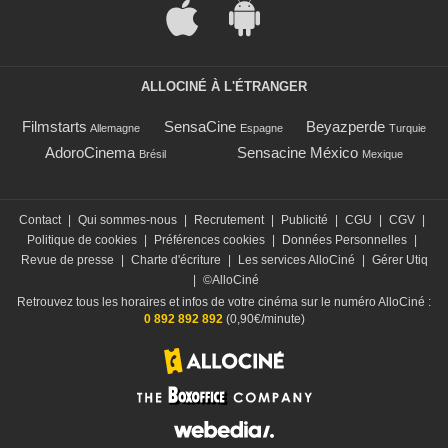
ALLOCINÉ À L'ÉTRANGER
Filmstarts
SensaCine
Beyazperde
Allemagne
Espagne
Turquie
AdoroCinema
Sensacine México
Brésil
Mexique
Contact
|
Qui sommes-nous
|
Recrutement
|
Publicité
|
CGU
|
CGV
|
Politique de cookies
|
Préférences cookies
|
Données Personnelles
|
Revue de presse
|
Charte d'écriture
|
Les services AlloCiné
|
Gérer Utiq
|
©AlloCiné
Retrouvez tous les horaires et infos de votre cinéma sur le numéro AlloCiné :
0 892 892 892
(0,90€/minute)