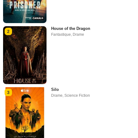
House of the Dragon
2
Fantastique
,
Drame
Silo
3
Drame
,
Science Fiction