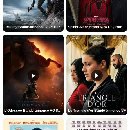
Mutiny Bande-annonce VO STFR
Spider-Man: Brand New Day Bande-annonce VO STFR
L'Odyssée Bande-annonce VO STFR
Le Triangle d'or Bande-annonce VF