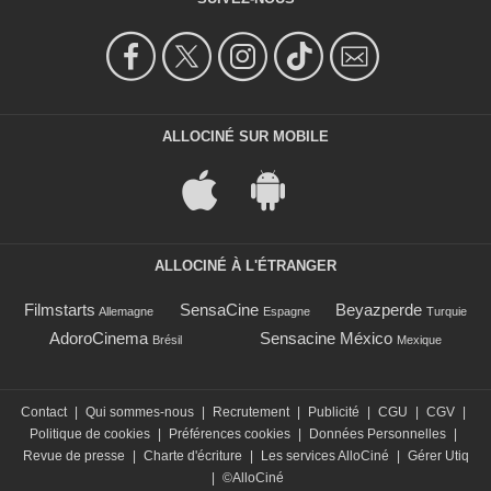
ALLOCINÉ SUR MOBILE
ALLOCINÉ À L'ÉTRANGER
Filmstarts
SensaCine
Beyazperde
Allemagne
Espagne
Turquie
AdoroCinema
Sensacine México
Brésil
Mexique
Contact
|
Qui sommes-nous
|
Recrutement
|
Publicité
|
CGU
|
CGV
|
Politique de cookies
|
Préférences cookies
|
Données Personnelles
|
Revue de presse
|
Charte d'écriture
|
Les services AlloCiné
|
Gérer Utiq
|
©AlloCiné