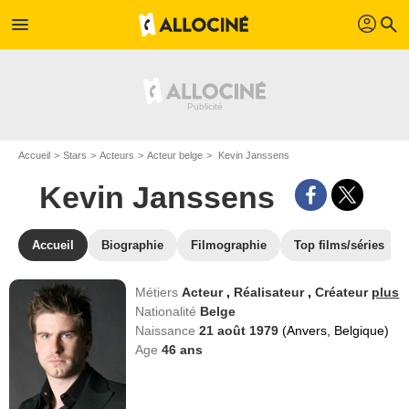
profil
menu
search
Accueil
Stars
Acteurs
Acteur belge
Kevin Janssens
Kevin Janssens
Accueil
Biographie
Filmographie
Top films/séries
Métiers
Acteur
,
Réalisateur
,
Créateur
plus
Nationalité
Belge
Naissance
21 août 1979
(Anvers, Belgique)
Age
46
ans