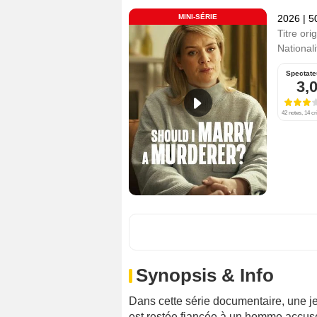
MINI-SÉRIE
2026
|
5
Titre orig
Nationali
Spectate
3,
42 notes, 14 cr
Synopsis & Info
Dans cette série documentaire, une 
est restée fiancée à un homme accusé