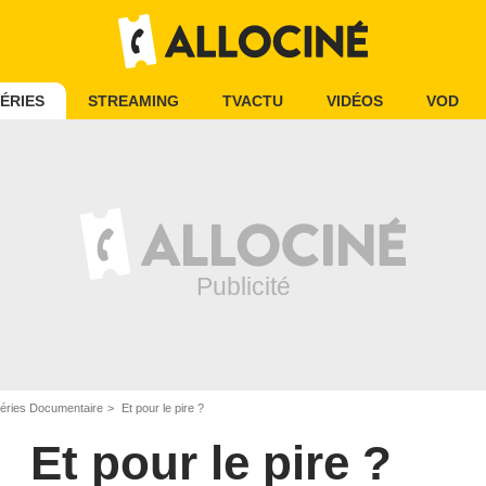
ÉRIES
STREAMING
TVACTU
VIDÉOS
VOD
éries Documentaire
Et pour le pire ?
Et pour le pire ?