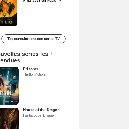
5 mai 2023 sur Apple TV
Top consultations des séries TV
uvelles séries les +
tendues
Prisoner
Thriller
,
Action
House of the Dragon
Fantastique
,
Drame