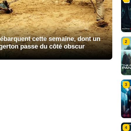
débarquent cette semaine, dont un
2
Egerton passe du côté obscur
3
4