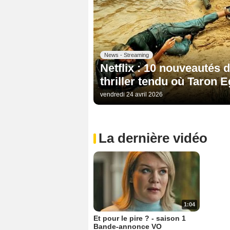
News - Streaming
Netflix : 10 nouveautés 
thriller tendu où Taron 
vendredi 24 avril 2026
La dernière vidéo
1:04
Et pour le pire ? - saison 1
Bande-annonce VO