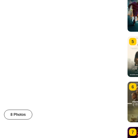
5
6
8 Photos
7