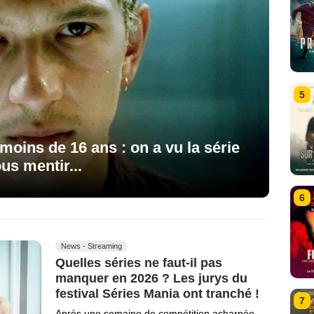
5
oins de 16 ans : on a vu la série
us mentir...
6
News - Streaming
Quelles séries ne faut-il pas
manquer en 2026 ? Les jurys du
festival Séries Mania ont tranché !
7
Après une semaine de compétition acharnée,