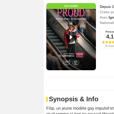
EN COURS
Depuis 
Créée p
Avec
Ig
Nationali
Press
4,1
10 critiqu
Synopsis & Info
Filip, un jeune modèle gay impulsif et
et vit comme si rien ne pouvait ébra