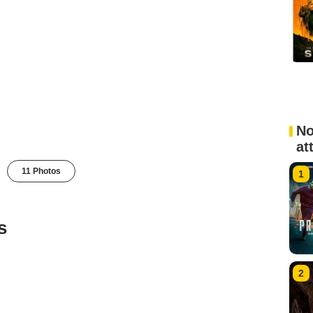
No
at
11 Photos
1
s
2