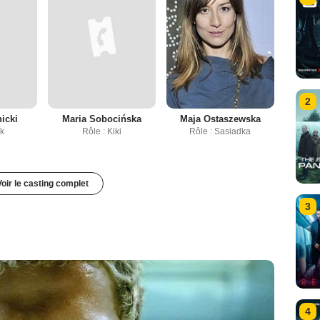
2
icki
Maria Sobocińska
Maja Ostaszewska
ek
Rôle : Kiki
Rôle : Sasiadka
Voir le casting complet
3
4