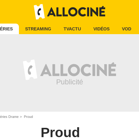
ÉRIES
STREAMING
TVACTU
VIDÉOS
VOD
éries Drame
Proud
Proud