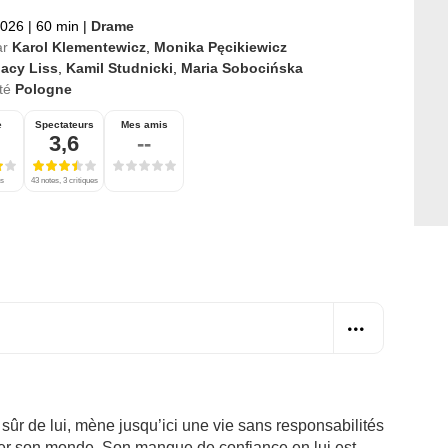
2026
|
60 min
|
Drame
ar
Karol Klementewicz
,
Monika Pęcikiewicz
nacy Liss
,
Kamil Studnicki
,
Maria Sobocińska
té
Pologne
e
Spectateurs
Mes amis
3,6
--
es
43 notes, 3 critiques
 sûr de lui, mène jusqu’ici une vie sans responsabilités
nler son monde. Son manque de confiance en lui est