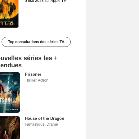
5 mai 2023 sur Apple TV
Top consultations des séries TV
uvelles séries les +
tendues
Prisoner
Thriller
,
Action
House of the Dragon
Fantastique
,
Drame