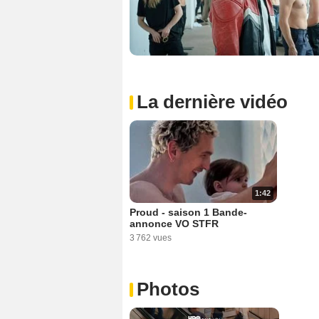
La dernière vidéo
1:42
Proud - saison 1 Bande-
annonce VO STFR
3 762 vues
Photos