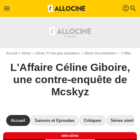
profil
menu
search
Accueil
Séries
Séries TV les plus populaires
Séries Documentaire
L'Affaire Céline Giboire, une contre-enquête de Mcskyz
L'Affaire Céline Giboire,
une contre-enquête de
Mcskyz
Accueil
Saisons et Episodes
Critiques
Séries similair
MINI-SÉRIE