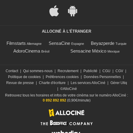
ALLOCINÉ À L'ÉTRANGER
Filmstarts
SensaCine
Beyazperde
Allemagne
Espagne
Turquie
AdoroCinema
Sensacine México
Brésil
Mexique
Contact
|
Qui sommes-nous
|
Recrutement
|
Publicité
|
CGU
|
CGV
|
Politique de cookies
|
Préférences cookies
|
Données Personnelles
|
Revue de presse
|
Charte d'écriture
|
Les services AlloCiné
|
Gérer Utiq
|
©AlloCiné
Retrouvez tous les horaires et infos de votre cinéma sur le numéro AlloCiné :
0 892 892 892
(0,90€/minute)