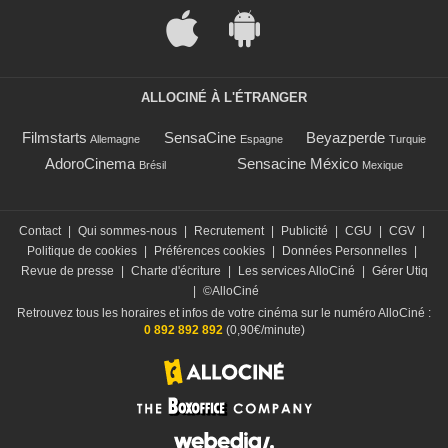
ALLOCINÉ À L'ÉTRANGER
Filmstarts
SensaCine
Beyazperde
Allemagne
Espagne
Turquie
AdoroCinema
Sensacine México
Brésil
Mexique
Contact
|
Qui sommes-nous
|
Recrutement
|
Publicité
|
CGU
|
CGV
|
Politique de cookies
|
Préférences cookies
|
Données Personnelles
|
Revue de presse
|
Charte d'écriture
|
Les services AlloCiné
|
Gérer Utiq
|
©AlloCiné
Retrouvez tous les horaires et infos de votre cinéma sur le numéro AlloCiné :
0 892 892 892
(0,90€/minute)