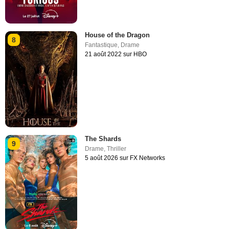
House of the Dragon
8
Fantastique
,
Drame
21 août 2022 sur HBO
The Shards
9
Drame
,
Thriller
5 août 2026 sur FX Networks