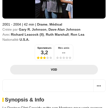
2001 - 2004
|
42 min
|
Drame
,
Médical
Créée par
Gary R. Johnson
,
Dave Alan Johnson
Avec
Richard Leacock (II)
,
Ruth Marshall
,
Ron Lea
Nationalité
U.S.A.
Spectateurs
Mes amis
3,2
--
VOD
Synopsis & Info
Le Docteur Clint Cassidy quitte son Montana pour venir exercer