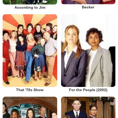
Becker
According to Jim
That '70s Show
For the People (2002)