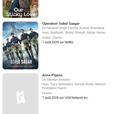
Operation Safed Saagar
De
Abhijeet Singh Parmar
,
Kushal Srivastava
Avec
Siddharth
,
Jimmy Shergill
,
Abhay Verma
Action
,
Drame
7 août 2026 sur Netflix
Anna Pigeon
De
Morwyn Brebner
Avec
Tracy Spiridakos
,
Ronnie Rowe
,
Manuel
Rodriguez-Saenz
Drame
7 août 2026 sur USA Network Inc.