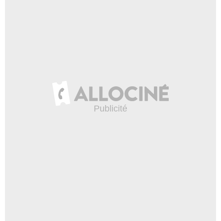
Hal Eisen
Jake Stein
- 1 Episode :
3
Jordan Fennell
Antoine
- 1 Episode :
4
Jaci Velasquez
Penelope
- 1 Episode :
5
Eve Crawford
Mme Bennington
- 1 Episode :
6
Murray Furrow
Ed
- 1 Episode :
7
Morgan Brittany
Dr. Gwen Hall
- 1 Episode :
2
Andy Marshall
Dennis
- 1 Episode :
4