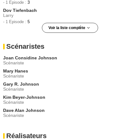
- 1 Episode :
3
Dov Tiefenbach
Larry
- 1 Episode :
5
Voir la liste complète
Danielle Bourgon
Mrs. Mitchell
Scénaristes
- 1 Episode :
7
Diane Stapley
Joan Considine Johnson
La mère de Tippy
Scénariste
- 1 Episode :
1
Mary Hanes
Ramona Milano
Scénariste
Brooke Fulton
Gary R. Johnson
- 1 Episode :
2
Scénariste
Gordon Currie
Caz Truman
Kim Beyer-Johnson
Scénariste
- 1 Episode :
3
Dave Alan Johnson
Jenny Cooper
Scénariste
Marcia Rodich
- 1 Episode :
4
Benz Antoine
Réalisateurs
Hank Pederson