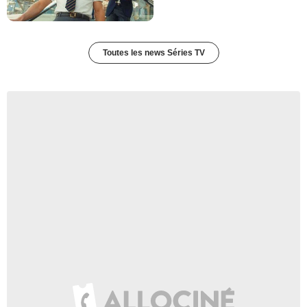
- 1 Episode :
7
Nancy Anne Sakovich
Dr. Kate Weston
- 1 Episode :
9
Toutes les news Séries TV
Sean Sullivan
Larry Harrison
- 1 Episode :
7
Reagan Pasternak
Twyla
- 1 Episode :
9
Andrew Tarbet
Brad Turner
- 1 Episode :
7
Myriam Sirois
Dr. Sara Mitchell
- 1 Episode :
9
Sue Thomas
Clara
- 1 Episode :
7
Taylor Abrahamse
Elliot
- 1 Episode :
9