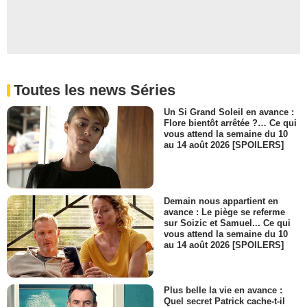
Robert Dodds
Dr. Vearl
- 1 Episode :
5
Keir Gilchrist
R.J. Mitchell
- 1 Episode :
7
Toutes les news Séries
Ardon Bess
Benny Anderson
Un Si Grand Soleil en avance :
- 1 Episode :
8
Flore bientôt arrêtée ?… Ce qui
Danielle Bouffard
vous attend la semaine du 10
Alexis Fulton
au 14 août 2026 [SPOILERS]
- 1 Episode :
2
Robert McClure
Dr. Danielson
- 1 Episode :
3
Demain nous appartient en
avance : Le piège se referme
Carly Street
sur Soizic et Samuel... Ce qui
Barbara
vous attend la semaine du 10
- 1 Episode :
4
au 14 août 2026 [SPOILERS]
Jennifer Kydd
Infirmière Carla
- 1 Episode :
5
Plus belle la vie en avance :
Tracey Hoyt
Quel secret Patrick cache-t-il