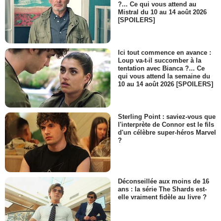
Kathleen
?... Ce qui vous attend au
Mistral du 10 au 14 août 2026
- 1 Episode :
7
[SPOILERS]
Mazin Elsadig
Jerome
- 1 Episode :
8
Ici tout commence en avance :
Tony Rosato
Loup va-t-il succomber à la
Don
tentation avec Bianca ?... Ce
- 1 Episode :
3
qui vous attend la semaine du
10 au 14 août 2026 [SPOILERS]
Joe Pingue
Lance Wempen
- 1 Episode :
5
Sterling Point : saviez-vous que
Sadie Leblanc
l'interprète de Connor est le fils
Linda
d'un célèbre super-héros Marvel
- 1 Episode :
7
?
Tony Krolo
Mr. O'Shamsky
- 1 Episode :
8
Rahnuma Panthaky
Déconseillée aux moins de 16
Rosie
ans : la série The Shards est-
- 1 Episode :
5
elle vraiment fidèle au livre ?
Sean O'Neill
Don