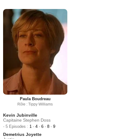
Paula Boudreau
Rôle : Tippy Williams
Kevin Jubinville
Capitaine Stephen Doss
- 5 Episodes :
1
-
4
-
6
-
8
-
9
Demetrius Joyette