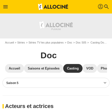
profil
menu
search
Accueil
Séries
Séries TV les plus populaires
Doc
Doc S05
Casting Doc S05
Doc
Accueil
Saisons et Episodes
Casting
VOD
Photos
Saison 5
Acteurs et actrices