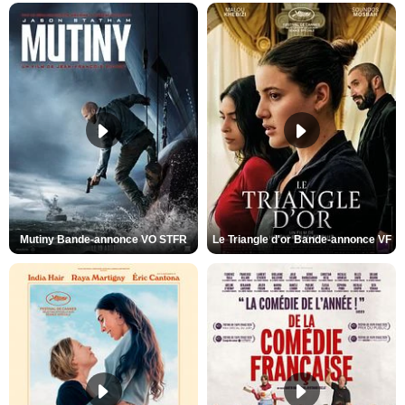
Mutiny Bande-annonce VO STFR
Le Triangle d'or Bande-annonce VF