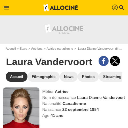
profil
menu
search
Accueil
Stars
Actrices
Actrice canadienne
Laura Dianne Vandervoort dit Laura Vandervoort
Laura Vandervoort
Accueil
Filmographie
News
Photos
Streaming
Métier
Actrice
Nom de naissance
Laura Dianne Vandervoort
Nationalité
Canadienne
Naissance
22 septembre 1984
Age
41
ans