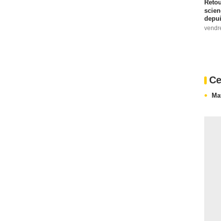
Retou
scien
depui
vendr
Ce
Ma