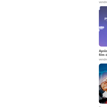
vendr
Après
film 
vendr