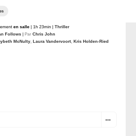
es
nement
en salle
|
1h 23min
|
Thriller
n Follows
Par
Chris John
|
ybeth McNulty
,
Laura Vandervoort
,
Kris Holden-Ried