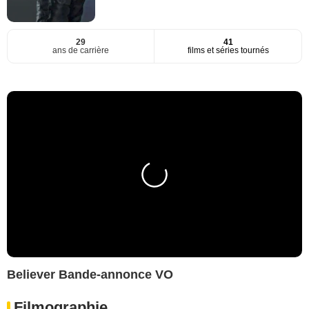
29
41
ans de carrière
films et séries tournés
Believer Bande-annonce VO
Filmographie