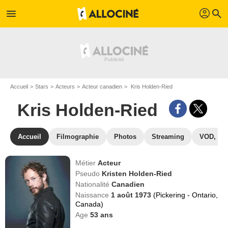
profil
menu
search
Accueil
Stars
Acteurs
Acteur canadien
Kris Holden-Ried
Kris Holden-Ried
Accueil
Filmographie
Photos
Streaming
VOD, DV
Métier
Acteur
Pseudo
Kristen Holden-Ried
Nationalité
Canadien
Naissance
1 août 1973
(Pickering - Ontario,
Canada)
Age
53
ans