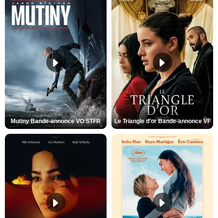
Mutiny Bande-annonce VO STFR
Le Triangle d'or Bande-annonce VF