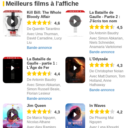
Meilleurs films à l'affiche
Kill Bill: The Whole
La Bataille de
Bloody Affair
Gaulle - Partie 2 :
J’écris ton nom
4,6
4,5
De Quentin Tarantino
De Antonin Baudry
Avec Uma Thurman,
David Carradine, Lucy
Avec Simon Abkarian,
Liu
Niels Schneider,
Anamaria Vartolomei
Bande-annonce
Bande-annonce
La Bataille de
L'Odyssée
Gaulle - partie 1 :
4,3
L'Âge de Fer
De Christopher Nolan
4,4
Avec Matt Damon, Tom
De Antonin Baudry
Holland, Anne
Avec Simon Abkarian,
Hathaway
Simon Russell Beale,
Bande-annonce
Florian Lesieur
Bande-annonce
Jim Queen
In Waves
4,3
4,2
De Marco Nguyen,
De Phuong Mai
Nicolas Athane
Nguyen
Avec Alex Ramires,
Avec Lyna Khoudri,