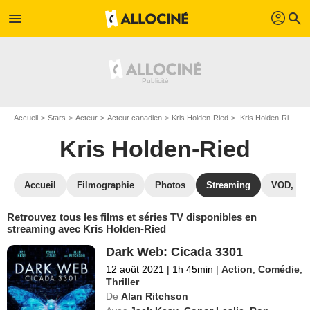
profil
menu
search
Accueil
Stars
Acteur
Acteur canadien
Kris Holden-Ried
Kris Holden-Ried : Films et séries online
Kris Holden-Ried
Accueil
Filmographie
Photos
Streaming
VOD, DV
Retrouvez tous les films et séries TV disponibles en
streaming avec Kris Holden-Ried
Dark Web: Cicada 3301
12 août 2021
|
1h 45min
|
Action
,
Comédie
,
Thriller
De
Alan Ritchson