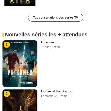
Top consultations des séries TV
Nouvelles séries les + attendues
Prisoner
1
Thriller
,
Action
House of the Dragon
2
Fantastique
,
Drame