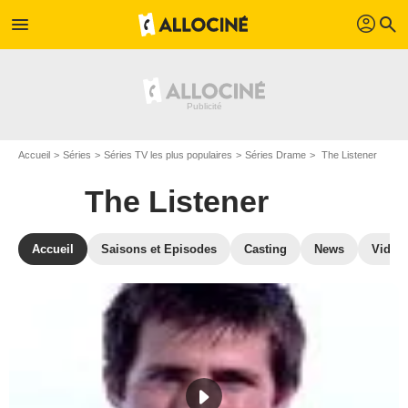
profil
menu
search
Accueil
Séries
Séries TV les plus populaires
Séries Drame
The Listener
The Listener
Accueil
Saisons et Episodes
Casting
News
Vidéo