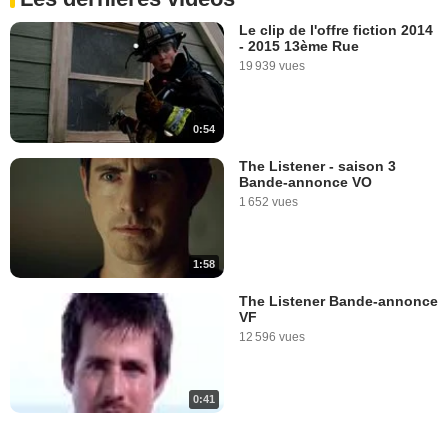
Le clip de l'offre fiction 2014
- 2015 13ème Rue
19 939 vues
0:54
The Listener - saison 3
Bande-annonce VO
1 652 vues
1:58
The Listener Bande-annonce
VF
12 596 vues
0:41