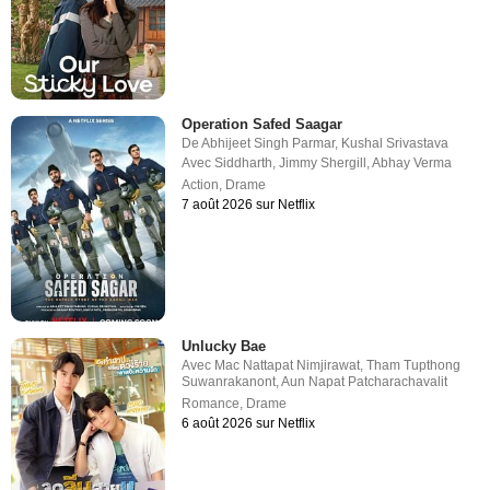
Operation Safed Saagar
De
Abhijeet Singh Parmar
,
Kushal Srivastava
Avec
Siddharth
,
Jimmy Shergill
,
Abhay Verma
Action
,
Drame
7 août 2026 sur Netflix
Unlucky Bae
Avec
Mac Nattapat Nimjirawat
,
Tham Tupthong
Suwanrakanont
,
Aun Napat Patcharachavalit
Romance
,
Drame
6 août 2026 sur Netflix