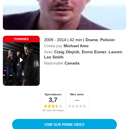
TERMINÉE
2009 - 2014
|
42 min
|
Drame
,
Policier
Créée par
Michael Amo
Avec
Craig Olejnik
,
Ennis Esmer
,
Lauren
Lee Smith
Nationalité
Canada
Spectateurs
Mes amis
3,7
--
421 notes, 19 critiques
VOIR SUR PRIME VIDEO