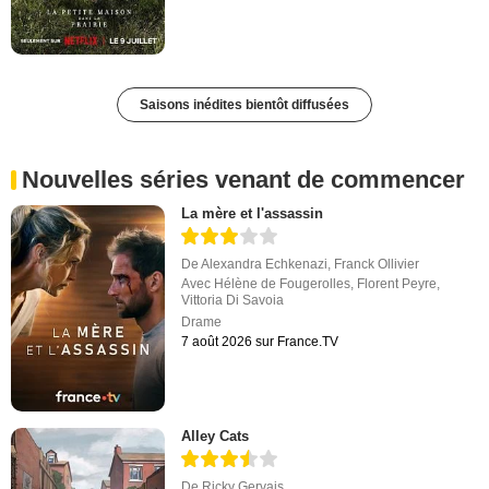
Saisons inédites bientôt diffusées
Nouvelles séries venant de commencer
La mère et l'assassin
De
Alexandra Echkenazi
,
Franck Ollivier
Avec
Hélène de Fougerolles
,
Florent Peyre
,
Vittoria Di Savoia
Drame
7 août 2026 sur France.TV
Alley Cats
De
Ricky Gervais