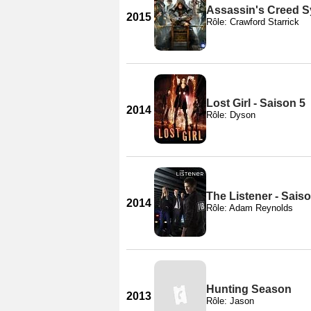
Assassin's Creed 
2015
Rôle: Crawford Starrick
Lost Girl - Saison 5
2014
Rôle: Dyson
The Listener - Sais
2014
Rôle: Adam Reynolds
Hunting Season
2013
Rôle: Jason