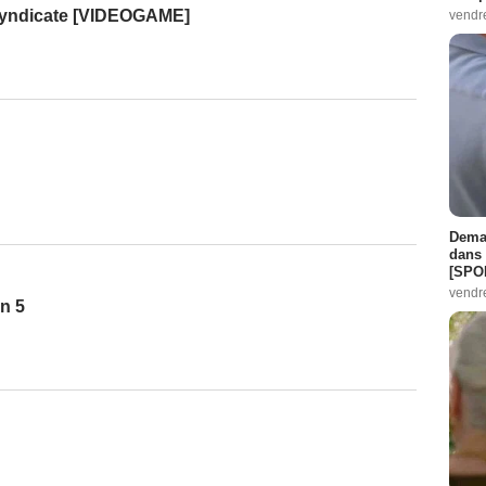
Syndicate [VIDEOGAME]
vendr
Demai
dans 
[SPO
vendr
on 5