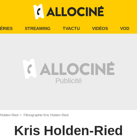
ÉRIES
STREAMING
TVACTU
VIDÉOS
VOD
 Holden-Ried
Filmographie Kris Holden-Ried
Kris Holden-Ried