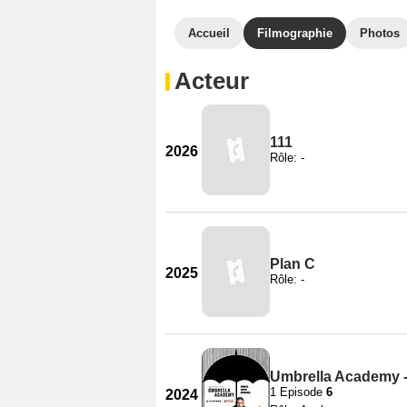
Accueil
Filmographie
Photos
Acteur
111
2026
Rôle: -
Plan C
2025
Rôle: -
Umbrella Academy -
1 Episode
6
2024