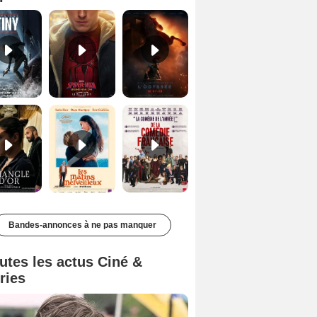
Le Triangle d'or Bande-annonce VF
Les Matins merveilleux Bande-annonce VF
De la Comédie-Française Teaser VF
Bandes-annonces à ne pas manquer
utes les actus Ciné &
ries