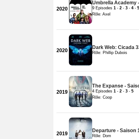
Umbrella Academy -
9 Episodes
1
-
2
-
3
-
4
-
2020
Rôle: Axel
Dark Web: Cicada 3
2020
Rôle: Phillip Dubois
The Expanse - Sais
4 Episodes
1
-
2
-
3
-
5
2019
Rôle: Coop
Departure - Saison 
2019
Rôle: Dom