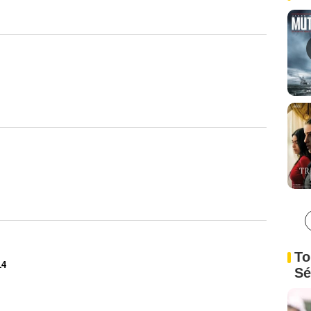
To
14
Sé