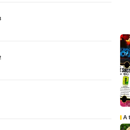
3
2
A 