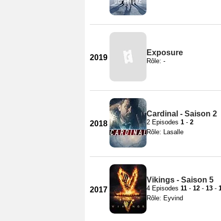
Exposure
2019
Rôle: -
Cardinal - Saison 2
2 Episodes
1
-
2
2018
Rôle: Lasalle
Vikings - Saison 5
4 Episodes
11
-
12
-
13
-
2017
Rôle: Eyvind