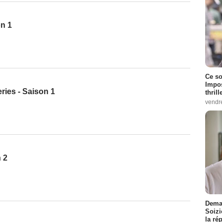
on 1
Ce so
Impos
ries - Saison 1
thrill
vendr
 2
Demai
Soizi
la ré