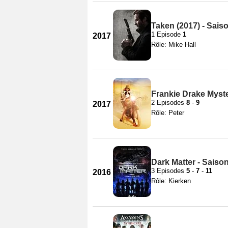
Taken (2017) - Sais
1 Episode
1
2017
Rôle: Mike Hall
Frankie Drake Myste
2 Episodes
8
-
9
2017
Rôle: Peter
Dark Matter - Saison
3 Episodes
5
-
7
-
11
2016
Rôle: Kierken