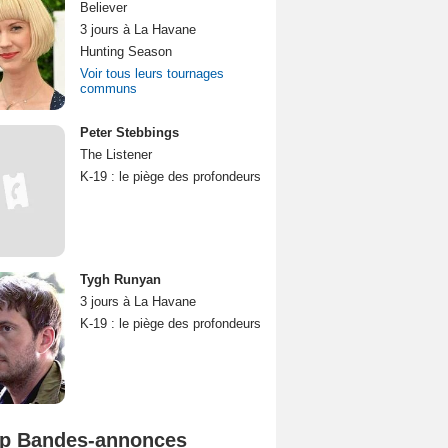
Believer
3 jours à La Havane
Hunting Season
Voir tous leurs tournages
communs
Peter Stebbings
The Listener
K-19 : le piège des profondeurs
Tygh Runyan
3 jours à La Havane
K-19 : le piège des profondeurs
p Bandes-annonces
Mutiny Bande-annonce VO STFR
Spider-Man: Brand New Day Bande-annonce VO STFR
L'Odyssée Bande-annonce VO STFR