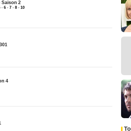
 Saison 2
5
-
6
-
7
-
8
-
10
301
on 4
1
To