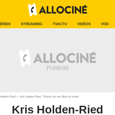
ÉRIES
STREAMING
TVACTU
VIDÉOS
VOD
 Holden-Ried
Kris Holden-Ried : Photos de ses films et séries
Kris Holden-Ried