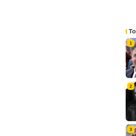
To
1
2
3