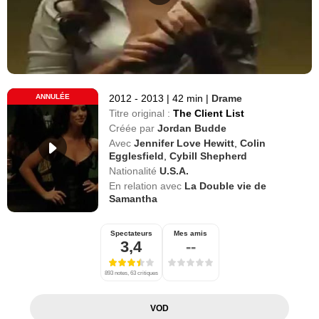
ANNULÉE
2012 - 2013
|
42 min
|
Drame
Titre original :
The Client List
Créée par
Jordan Budde
Avec
Jennifer Love Hewitt
,
Colin
Egglesfield
,
Cybill Shepherd
Nationalité
U.S.A.
En relation avec
La Double vie de
Samantha
Spectateurs
Mes amis
3,4
--
893 notes, 63 critiques
VOD