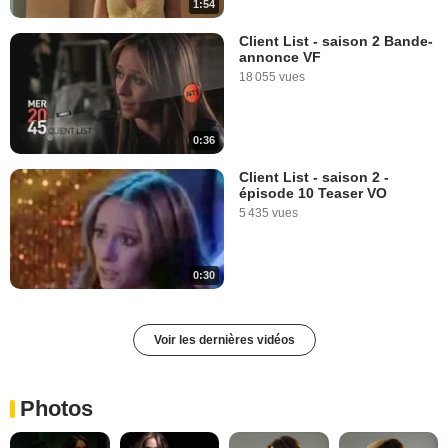
1:54
Client List - saison 2 Bande-
annonce VF
18 055 vues
0:36
Client List - saison 2 -
épisode 10 Teaser VO
5 435 vues
0:30
Voir les dernières vidéos
Photos