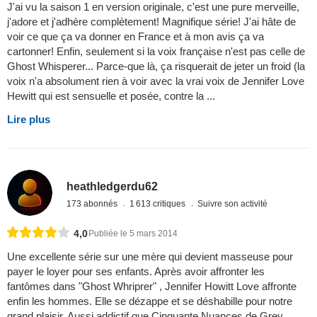
J'ai vu la saison 1 en version originale, c'est une pure merveille,
j'adore et j'adhère complètement! Magnifique série! J'ai hâte de
voir ce que ça va donner en France et à mon avis ça va
cartonner! Enfin, seulement si la voix française n'est pas celle de
Ghost Whisperer... Parce-que là, ça risquerait de jeter un froid (la
voix n'a absolument rien à voir avec la vrai voix de Jennifer Love
Hewitt qui est sensuelle et posée, contre la ...
Lire plus
heathledgerdu62
173 abonnés
1 613 critiques
Suivre son activité
4,0
Publiée le 5 mars 2014
Une excellente série sur une mère qui devient masseuse pour
payer le loyer pour ses enfants. Après avoir affronter les
fantômes dans "Ghost Whriprer" , Jennifer Howitt Love affronte
enfin les hommes. Elle se dézappe et se déshabille pour notre
grand plaisir. Aussi addictif que Cinquante Nuances de Grey,