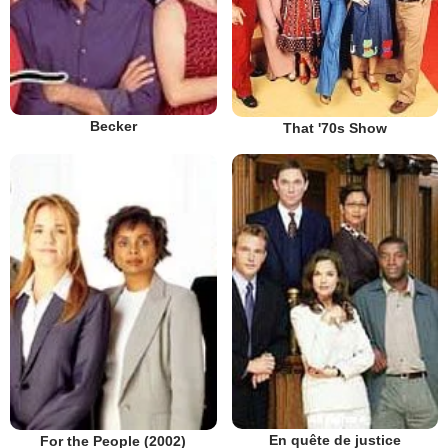
Becker
That '70s Show
En quête de justice
For the People (2002)