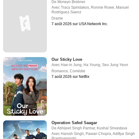
De
Morwyn Brebner
Avec
Tracy Spiridakos
,
Ronnie Rowe
,
Manuel
Rodriguez-Saenz
Drame
7 août 2026 sur USA Network Inc.
Our Sticky Love
Avec
Hae-in Jung
,
Ha Young
,
Seo Jung-Yeon
Romance
,
Comédie
7 août 2026 sur Netflix
Operation Safed Saagar
De
Abhijeet Singh Parmar
,
Kushal Srivastava
Avec
Harssh Singh
,
Pawan Chopra
,
Adittya Singh
Rraghuwanshi