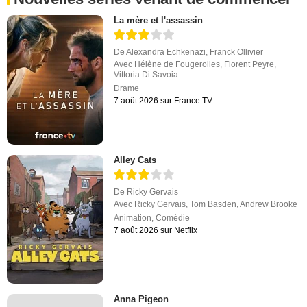
La mère et l'assassin
De
Alexandra Echkenazi
,
Franck Ollivier
Avec
Hélène de Fougerolles
,
Florent Peyre
,
Vittoria Di Savoia
Drame
7 août 2026 sur France.TV
Alley Cats
De
Ricky Gervais
Avec
Ricky Gervais
,
Tom Basden
,
Andrew Brooke
Animation
,
Comédie
7 août 2026 sur Netflix
Anna Pigeon