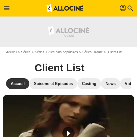
profil
menu
search
Accueil
Séries
Séries TV les plus populaires
Séries Drame
Client List
Client List
Accueil
Saisons et Episodes
Casting
News
Vidéo