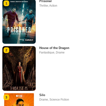
Prisoner
1
Thriller
,
Action
House of the Dragon
2
Fantastique
,
Drame
Silo
3
Drame
,
Science Fiction