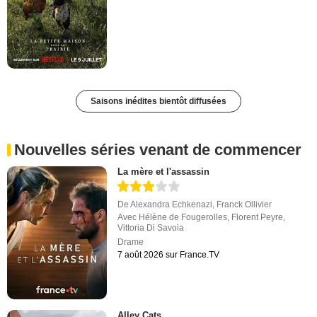
Saisons inédites bientôt diffusées
Nouvelles séries venant de commencer
La mère et l'assassin
De
Alexandra Echkenazi
,
Franck Ollivier
Avec
Hélène de Fougerolles
,
Florent Peyre
,
Vittoria Di Savoia
Drame
7 août 2026 sur France.TV
Alley Cats