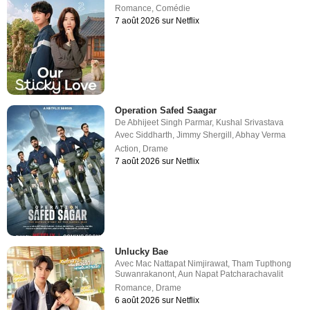
Romance
,
Comédie
7 août 2026 sur Netflix
Operation Safed Saagar
De
Abhijeet Singh Parmar
,
Kushal Srivastava
Avec
Siddharth
,
Jimmy Shergill
,
Abhay Verma
Action
,
Drame
7 août 2026 sur Netflix
Unlucky Bae
Avec
Mac Nattapat Nimjirawat
,
Tham Tupthong
Suwanrakanont
,
Aun Napat Patcharachavalit
Romance
,
Drame
6 août 2026 sur Netflix