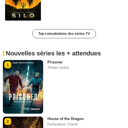
Top consultations des séries TV
Nouvelles séries les + attendues
Prisoner
1
Thriller
,
Action
House of the Dragon
2
Fantastique
,
Drame