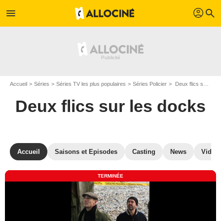
profil
menu
search
Accueil
Séries
Séries TV les plus populaires
Séries Policier
Deux flics sur les docks
Deux flics sur les docks
Accueil
Saisons et Episodes
Casting
News
Vidéo
TERMINÉE