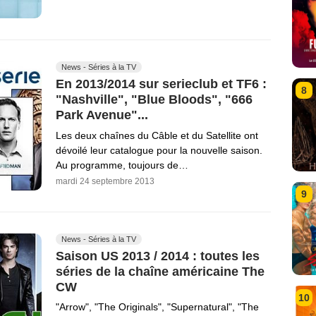
News - Séries à la TV
En 2013/2014 sur serieclub et TF6 :
8
"Nashville", "Blue Bloods", "666
Park Avenue"...
Les deux chaînes du Câble et du Satellite ont
dévoilé leur catalogue pour la nouvelle saison.
Au programme, toujours de…
mardi 24 septembre 2013
9
News - Séries à la TV
Saison US 2013 / 2014 : toutes les
séries de la chaîne américaine The
CW
10
"Arrow", "The Originals", "Supernatural", "The