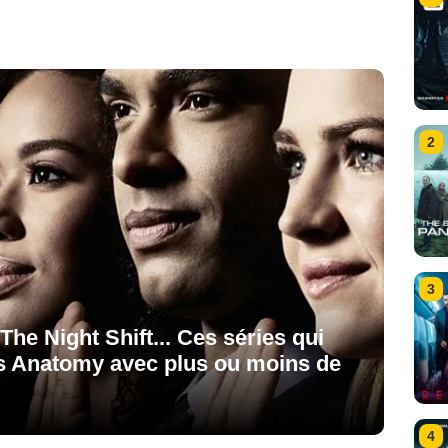
2
3
The Night Shift... Ces séries qui
y's Anatomy avec plus ou moins de
4