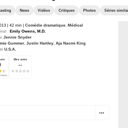
asting
News
Vidéos
Critiques
Photos
Séries simila
2013
|
42 min
|
Comédie dramatique
,
Médical
inal :
Emily Owens, M.D.
ar
Jennie Snyder
mie Gummer
,
Justin Hartley
,
Aja Naomi King
té
U.S.A.
eurs
Mes amis
9
--
ritiques