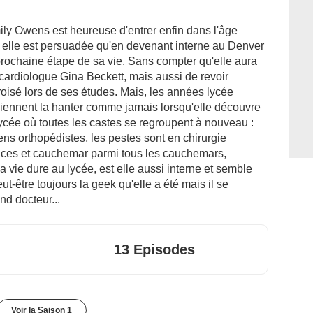
ly Owens est heureuse d'entrer enfin dans l'âge
té, elle est persuadée qu'en devenant interne au Denver
prochaine étape de sa vie. Sans compter qu'elle aura
 cardiologue Gina Beckett, mais aussi de revoir
croisé lors de ses études. Mais, les années lycée
reviennent la hanter comme jamais lorsqu'elle découvre
 lycée où toutes les castes se regroupent à nouveau :
ens orthopédistes, les pestes sont en chirurgie
ences et cauchemar parmi tous les cauchemars,
 vie dure au lycée, est elle aussi interne et semble
ut-être toujours la geek qu'elle a été mais il se
nd docteur...
13 Episodes
Voir la Saison 1