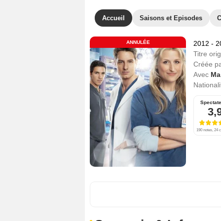
Accueil
Saisons et Episodes
C
ANNULÉE
2012 - 
Titre orig
Créée p
Avec
Ma
Nationali
Spectat
3,
190 notes, 24 c