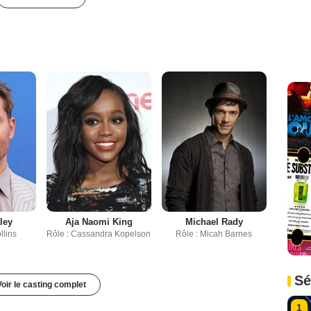
tley
Aja Naomi King
Michael Rady
llins
Rôle : Cassandra Kopelson
Rôle : Micah Barnes
Sé
Voir le casting complet
1