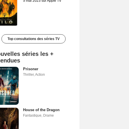
5 mai 2023 sur Apple TV
Top consultations des séries TV
uvelles séries les +
tendues
Prisoner
Thriller
,
Action
House of the Dragon
Fantastique
,
Drame