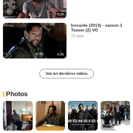
0:29
Ironside (2013) - saison 1
Teaser (2) VO
72 vues
0:30
Voir les dernières vidéos
Photos