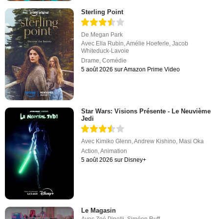
Sterling Point
De
Megan Park
Avec
Ella Rubin
,
Amélie Hoeferle
,
Jacob
Whiteduck-Lavoie
Drame
,
Comédie
5 août 2026 sur Amazon Prime Video
Star Wars: Visions Présente - Le Neuvième
Jedi
Avec
Kimiko Glenn
,
Andrew Kishino
,
Masi Oka
Action
,
Animation
5 août 2026 sur Disney+
Le Magasin