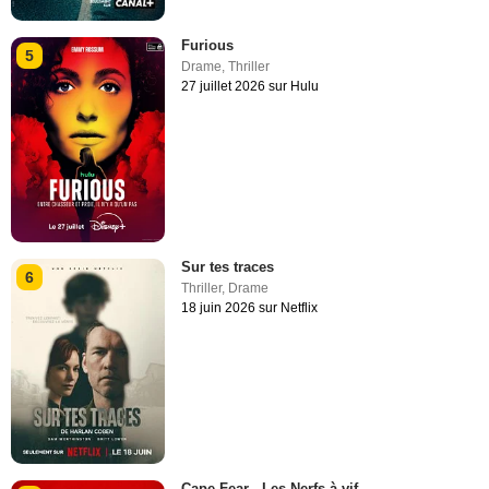
Furious
5
Drame
,
Thriller
27 juillet 2026 sur Hulu
Sur tes traces
6
Thriller
,
Drame
18 juin 2026 sur Netflix
Cape Fear - Les Nerfs à vif