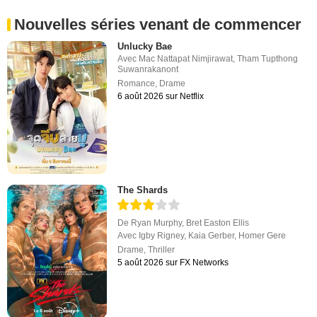
Nouvelles séries venant de commencer
Unlucky Bae
Avec
Mac Nattapat Nimjirawat
,
Tham Tupthong
Suwanrakanont
Romance
,
Drame
6 août 2026 sur Netflix
The Shards
De
Ryan Murphy
,
Bret Easton Ellis
Avec
Igby Rigney
,
Kaia Gerber
,
Homer Gere
Drame
,
Thriller
5 août 2026 sur FX Networks