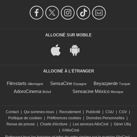
ALLOCINÉ SUR MOBILE
ALLOCINÉ À L'ÉTRANGER
Filmstarts
SensaCine
Beyazperde
Allemagne
Espagne
Turquie
AdoroCinema
Sensacine México
Brésil
Mexique
Contact
|
Qui sommes-nous
|
Recrutement
|
Publicité
|
CGU
|
CGV
|
Politique de cookies
|
Préférences cookies
|
Données Personnelles
|
Revue de presse
|
Charte d'écriture
|
Les services AlloCiné
|
Gérer Utiq
|
©AlloCiné
Retrouvez tous les horaires et infos de votre cinéma sur le numéro AlloCiné :