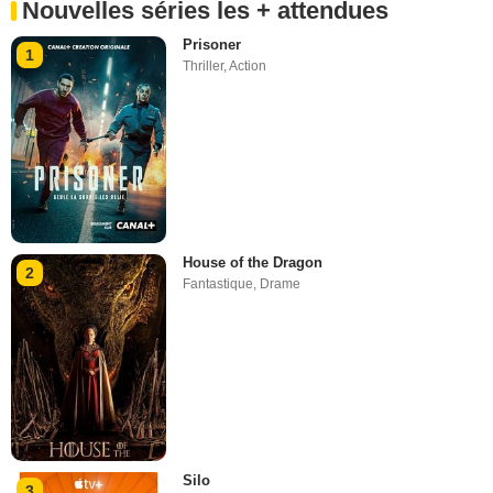
Nouvelles séries les + attendues
Prisoner
1
Thriller
,
Action
House of the Dragon
2
Fantastique
,
Drame
Silo
3