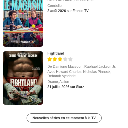
Avec
Zoé Pinelli
,
Siméon Ruff
Comédie
3 août 2026 sur France.TV
Fightland
De
Damione Macedon
,
Raphael Jackson Jr.
Avec
Howard Charles
,
Nicholas Pinnock
,
Deborah Ayorinde
Drame
,
Action
31 juillet 2026 sur Starz
Nouvelles séries en ce moment à la TV