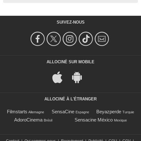
SUIVEZ-NOUS
ALLOCINÉ SUR MOBILE
ALLOCINÉ À L'ÉTRANGER
Filmstarts
SensaCine
Beyazperde
Allemagne
Espagne
Turquie
AdoroCinema
Sensacine México
Brésil
Mexique
Contact
|
Qui sommes-nous
|
Recrutement
|
Publicité
|
CGU
|
CGV
|