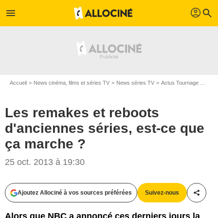
profil
menu
search
Accueil
News cinéma, films et séries TV
News séries TV
Actus Tournage Séries TV
Les remakes et reboots
d'anciennes séries, est-ce que
ça marche ?
25 oct. 2013 à 19:30
Ajoutez Allociné à vos sources préférées
Suivez-nous
Partag
Alors que NBC a annoncé ces derniers jours la