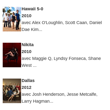
Hawaii 5-0
2010
avec Alex O'Loughlin, Scott Caan, Daniel
Dae Kim...
Nikita
2010
avec Maggie Q, Lyndsy Fonseca, Shane
West ...
Dallas
2012
avec Josh Henderson, Jesse Metcalfe,
Larry Hagman...