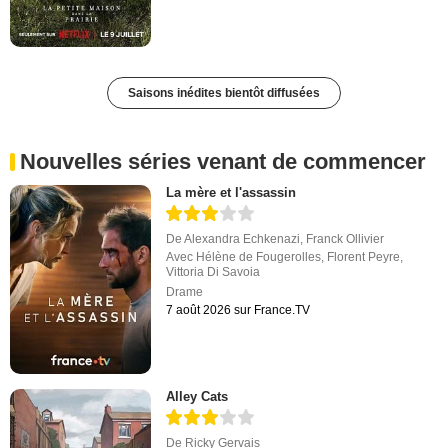
Saisons inédites bientôt diffusées
Nouvelles séries venant de commencer
La mère et l'assassin
De
Alexandra Echkenazi
,
Franck Ollivier
Avec
Hélène de Fougerolles
,
Florent Peyre
,
Vittoria Di Savoia
Drame
7 août 2026 sur France.TV
Alley Cats
De
Ricky Gervais