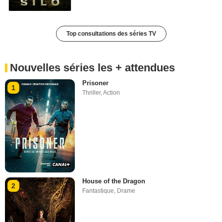
Top consultations des séries TV
Nouvelles séries les + attendues
Prisoner
1
Thriller
,
Action
House of the Dragon
2
Fantastique
,
Drame