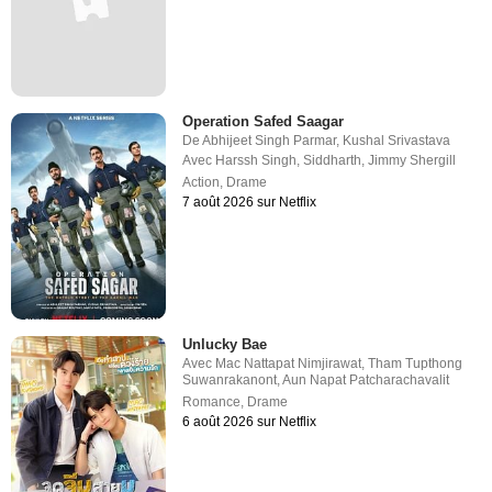
Operation Safed Saagar
De
Abhijeet Singh Parmar
,
Kushal Srivastava
Avec
Harssh Singh
,
Siddharth
,
Jimmy Shergill
Action
,
Drame
7 août 2026 sur Netflix
Unlucky Bae
Avec
Mac Nattapat Nimjirawat
,
Tham Tupthong
Suwanrakanont
,
Aun Napat Patcharachavalit
Romance
,
Drame
6 août 2026 sur Netflix