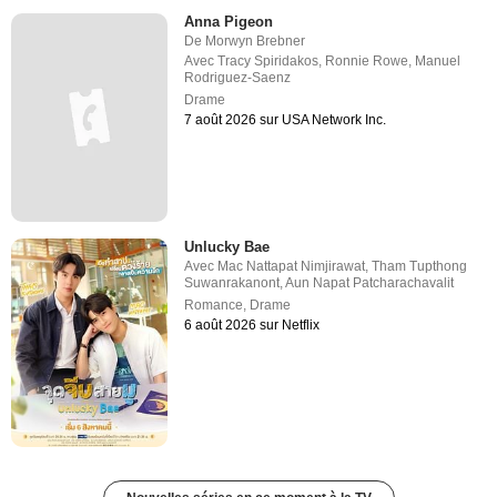
Anna Pigeon
De
Morwyn Brebner
Avec
Tracy Spiridakos
,
Ronnie Rowe
,
Manuel
Rodriguez-Saenz
Drame
7 août 2026 sur USA Network Inc.
Unlucky Bae
Avec
Mac Nattapat Nimjirawat
,
Tham Tupthong
Suwanrakanont
,
Aun Napat Patcharachavalit
Romance
,
Drame
6 août 2026 sur Netflix