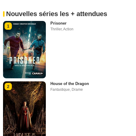
Nouvelles séries les + attendues
Prisoner
1
Thriller
,
Action
House of the Dragon
2
Fantastique
,
Drame