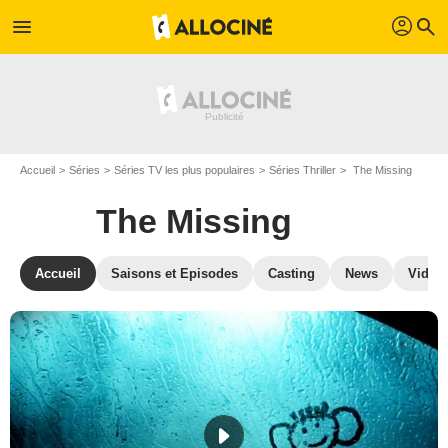
profil
menu
search
Accueil
Séries
Séries TV les plus populaires
Séries Thriller
The Missing
The Missing
Accueil
Saisons et Episodes
Casting
News
Vidéo