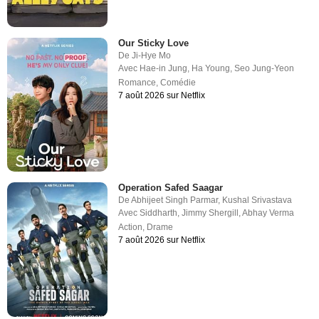
Our Sticky Love
De
Ji-Hye Mo
Avec
Hae-in Jung
,
Ha Young
,
Seo Jung-Yeon
Romance
,
Comédie
7 août 2026 sur Netflix
Operation Safed Saagar
De
Abhijeet Singh Parmar
,
Kushal Srivastava
Avec
Siddharth
,
Jimmy Shergill
,
Abhay Verma
Action
,
Drame
7 août 2026 sur Netflix