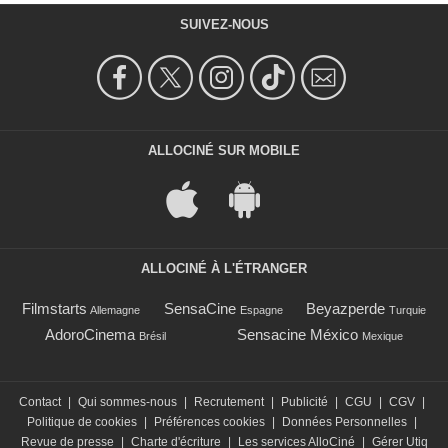
SUIVEZ-NOUS
ALLOCINÉ SUR MOBILE
ALLOCINÉ À L'ÉTRANGER
Filmstarts
SensaCine
Beyazperde
Allemagne
Espagne
Turquie
AdoroCinema
Sensacine México
Brésil
Mexique
Contact
|
Qui sommes-nous
|
Recrutement
|
Publicité
|
CGU
|
CGV
|
Politique de cookies
|
Préférences cookies
|
Données Personnelles
|
Revue de presse
|
Charte d'écriture
|
Les services AlloCiné
|
Gérer Utiq