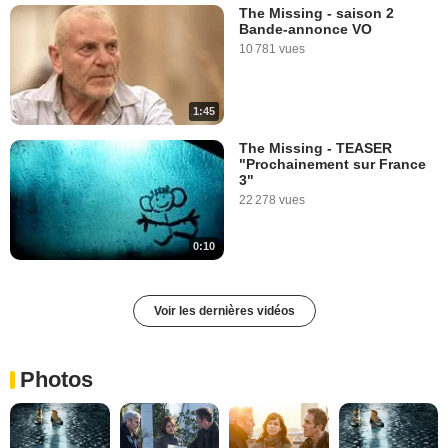
The Missing - saison 2
Bande-annonce VO
10 781 vues
1:45
The Missing - TEASER
"Prochainement sur France
3"
22 278 vues
0:10
Voir les dernières vidéos
Photos