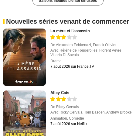
Saisons inédites bientôt diffusées
Nouvelles séries venant de commencer
La mère et l'assassin
De
Alexandra Echkenazi
,
Franck Ollivier
Avec
Hélène de Fougerolles
,
Florent Peyre
,
Vittoria Di Savoia
Drame
7 août 2026 sur France.TV
Alley Cats
De
Ricky Gervais
Avec
Ricky Gervais
,
Tom Basden
,
Andrew Brooke
Animation
,
Comédie
7 août 2026 sur Netflix