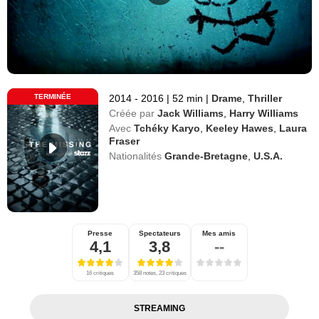
TERMINÉE
2014 - 2016
|
52 min
|
Drame
,
Thriller
Créée par
Jack Williams
,
Harry Williams
Avec
Tchéky Karyo
,
Keeley Hawes
,
Laura
Fraser
Nationalités
Grande-Bretagne
,
U.S.A.
Presse
Spectateurs
Mes amis
4,1
3,8
--
16 critiques
358 notes, 23 critiques
STREAMING