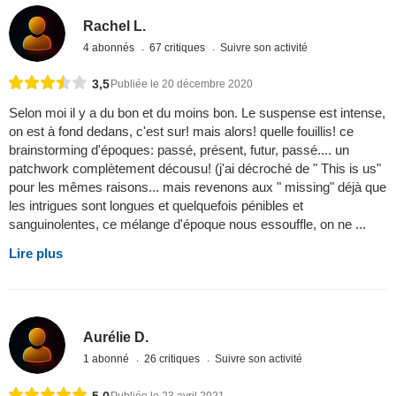
Rachel L.
4 abonnés
67 critiques
Suivre son activité
3,5
Publiée le 20 décembre 2020
Selon moi il y a du bon et du moins bon. Le suspense est intense,
on est à fond dedans, c'est sur! mais alors! quelle fouillis! ce
brainstorming d'époques: passé, présent, futur, passé.... un
patchwork complètement décousu! (j'ai décroché de " This is us"
pour les mêmes raisons... mais revenons aux " missing" déjà que
les intrigues sont longues et quelquefois pénibles et
sanguinolentes, ce mélange d'époque nous essouffle, on ne ...
Lire plus
Aurélie D.
1 abonné
26 critiques
Suivre son activité
5,0
Publiée le 23 avril 2021