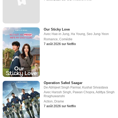
Our Sticky Love
Avec
Hae-in Jung
,
Ha Young
,
Seo Jung-Yeon
Romance
,
Comédie
7 août 2026 sur Netflix
Operation Safed Saagar
De
Abhijeet Singh Parmar
,
Kushal Srivastava
Avec
Harssh Singh
,
Pawan Chopra
,
Adittya Singh
Rraghuwanshi
Action
,
Drame
7 août 2026 sur Netflix