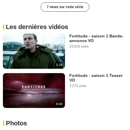
7 news sur cette série
Les dernières vidéos
Fortitude - saison 1 Bande-
annonce VO
33 628 vues
1:18
Fortitude - saison 1 Teaser
VO
3 270 vues
0:43
Photos