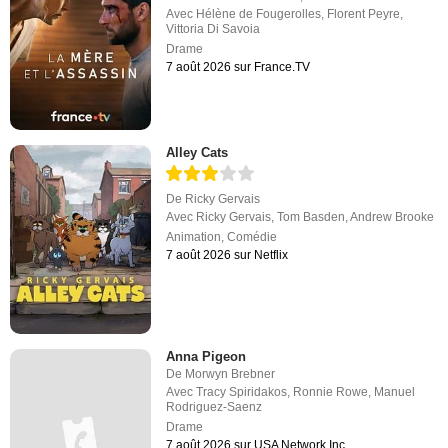
Avec
Hélène de Fougerolles
,
Florent Peyre
,
Vittoria Di Savoia
Drame
7 août 2026 sur France.TV
Alley Cats
De
Ricky Gervais
Avec
Ricky Gervais
,
Tom Basden
,
Andrew Brooke
Animation
,
Comédie
7 août 2026 sur Netflix
Anna Pigeon
De
Morwyn Brebner
Avec
Tracy Spiridakos
,
Ronnie Rowe
,
Manuel
Rodriguez-Saenz
Drame
7 août 2026 sur USA Network Inc.