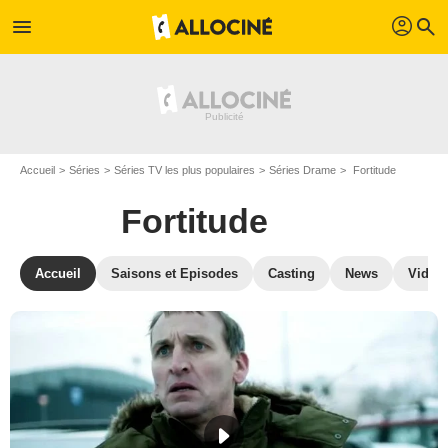
profil
menu
search
Accueil
Séries
Séries TV les plus populaires
Séries Drame
Fortitude
Fortitude
Accueil
Saisons et Episodes
Casting
News
Vidéo