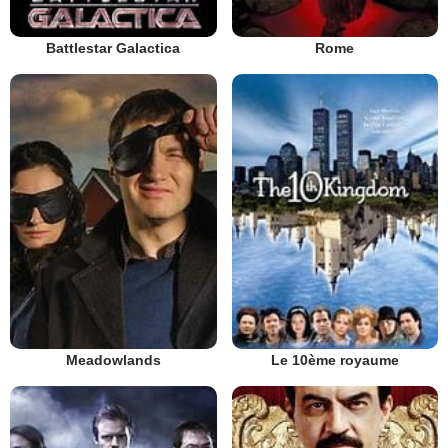
Battlestar Galactica
Rome
Meadowlands
Le 10ème royaume