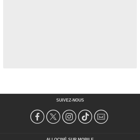
SUIVEZ-NOUS
ALLOCINÉ SUR MOBILE