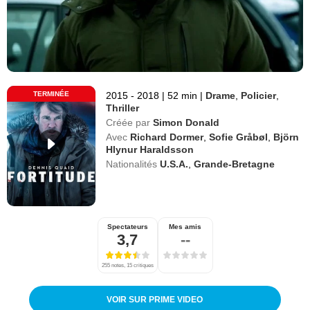
TERMINÉE
2015 - 2018
|
52 min
|
Drame
,
Policier
,
Thriller
Créée par
Simon Donald
Avec
Richard Dormer
,
Sofie Gråbøl
,
Björn
Hlynur Haraldsson
Nationalités
U.S.A.
,
Grande-Bretagne
Spectateurs
Mes amis
3,7
--
255 notes, 15 critiques
VOIR SUR PRIME VIDEO