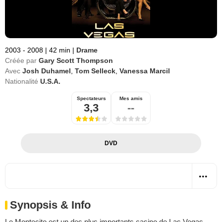
2003 - 2008
|
42 min
|
Drame
Créée par
Gary Scott Thompson
Avec
Josh Duhamel
,
Tom Selleck
,
Vanessa Marcil
Nationalité
U.S.A.
Spectateurs
Mes amis
3,3
--
DVD
Synopsis & Info
Le Montecito est un des plus importants casino de Las Vegas.