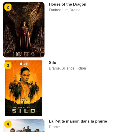
House of the Dragon
2
Fantastique
,
Drame
Silo
3
Drame
,
Science Fiction
La Petite maison dans la prairie
4
Drame