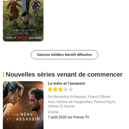
Saisons inédites bientôt diffusées
Nouvelles séries venant de commencer
La mère et l'assassin
De
Alexandra Echkenazi
,
Franck Ollivier
Avec
Hélène de Fougerolles
,
Florent Peyre
,
Vittoria Di Savoia
Drame
7 août 2026 sur France.TV