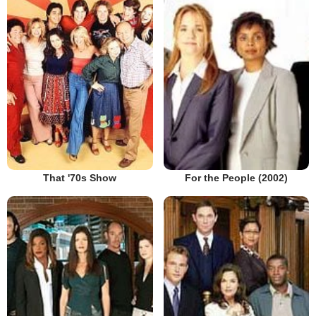
That '70s Show
For the People (2002)