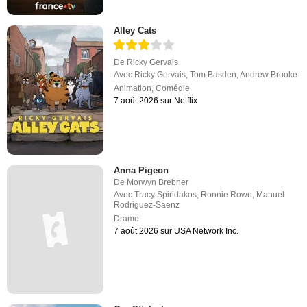
Alley Cats
De
Ricky Gervais
Avec
Ricky Gervais
,
Tom Basden
,
Andrew Brooke
Animation
,
Comédie
7 août 2026 sur Netflix
Anna Pigeon
De
Morwyn Brebner
Avec
Tracy Spiridakos
,
Ronnie Rowe
,
Manuel
Rodriguez-Saenz
Drame
7 août 2026 sur USA Network Inc.