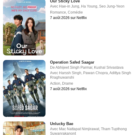
Our Sticky Love
Avec
Hae-in Jung
,
Ha Young
,
Seo Jung-Yeon
Romance
,
Comédie
7 août 2026 sur Netflix
Operation Safed Saagar
De
Abhijeet Singh Parmar
,
Kushal Srivastava
Avec
Harssh Singh
,
Pawan Chopra
,
Adittya Singh
Rraghuwanshi
Action
,
Drame
7 août 2026 sur Netflix
Unlucky Bae
Avec
Mac Nattapat Nimjirawat
,
Tham Tupthong
Suwanrakanont