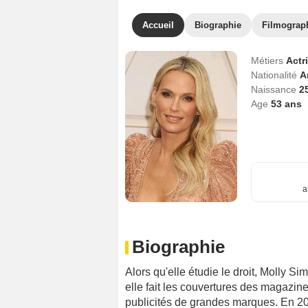
Accueil
Biographie
Filmograp
Métiers
Actr
Nationalité
A
Naissance
2
Age
53
ans
a
Biographie
Alors qu'elle étudie le droit, Molly S
elle fait les couvertures des magazin
publicités de grandes marques. En 20