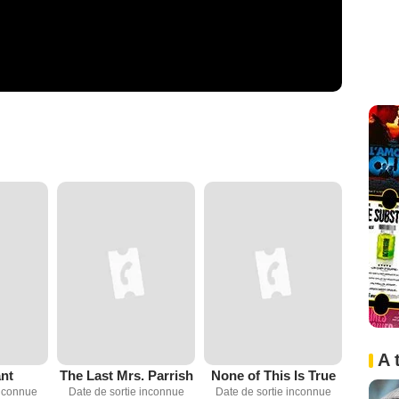
A 
nt
The Last Mrs. Parrish
None of This Is True
inconnue
Date de sortie inconnue
Date de sortie inconnue