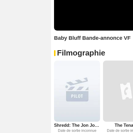
Baby Bluff Bande-annonce VF
Filmographie
Shredd: The Jon Johnsenson Story
The Tena
Date de sortie inconnue
Date de sortie 