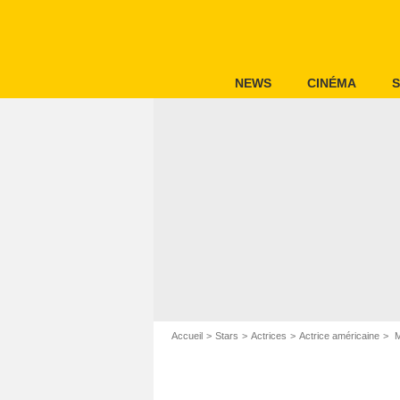
NEWS
CINÉMA
S
Accueil
Stars
Actrices
Actrice américaine
M