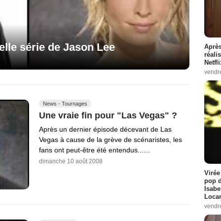
elle série de Jason Lee
Après
réali
Netfl
vendr
News - Tournages
Une vraie fin pour "Las Vegas" ?
Après un dernier épisode décevant de Las
Vegas à cause de la grève de scénaristes, les
fans ont peut-être été entendus...…
dimanche 10 août 2008
Virée
pop d
Isabe
Loca
vendr