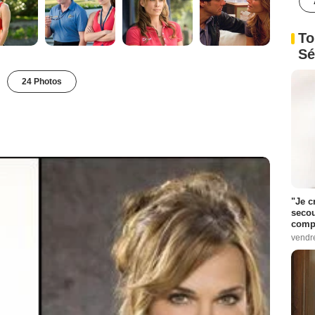
To
Sé
24 Photos
"Je c
secou
compo
vendr