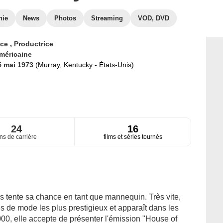
hie
News
Photos
Streaming
VOD, DVD
ice
,
Productrice
méricaine
5 mai 1973
(Murray, Kentucky - États-Unis)
24
16
ns de carrière
films et séries tournés
ims tente sa chance en tant que mannequin. Très vite,
es de mode les plus prestigieux et apparaît dans les
00, elle accepte de présenter l'émission "House of