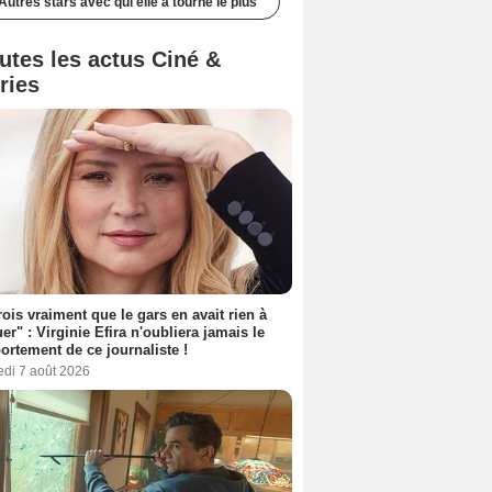
Autres stars avec qui elle a tourné le plus
utes les actus Ciné &
ries
rois vraiment que le gars en avait rien à
er" : Virginie Efira n'oubliera jamais le
rtement de ce journaliste !
edi 7 août 2026