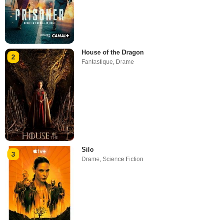
House of the Dragon
2
Fantastique
,
Drame
Silo
3
Drame
,
Science Fiction