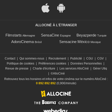
ALLOCINÉ À L'ÉTRANGER
Filmstarts
SensaCine
Beyazperde
Allemagne
Espagne
Turquie
AdoroCinema
Sensacine México
Brésil
Mexique
Contact
|
Qui sommes-nous
|
Recrutement
|
Publicité
|
CGU
|
CGV
|
Politique de cookies
|
Préférences cookies
|
Données Personnelles
|
Revue de presse
|
Charte d'écriture
|
Les services AlloCiné
|
Gérer Utiq
|
©AlloCiné
Retrouvez tous les horaires et infos de votre cinéma sur le numéro AlloCiné :
0 892 892 892
(0,90€/minute)