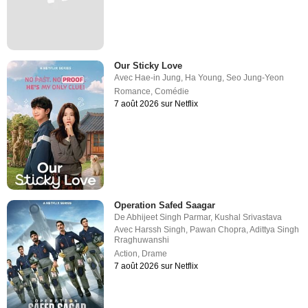
Our Sticky Love
Avec
Hae-in Jung
,
Ha Young
,
Seo Jung-Yeon
Romance
,
Comédie
7 août 2026 sur Netflix
Operation Safed Saagar
De
Abhijeet Singh Parmar
,
Kushal Srivastava
Avec
Harssh Singh
,
Pawan Chopra
,
Adittya Singh
Rraghuwanshi
Action
,
Drame
7 août 2026 sur Netflix