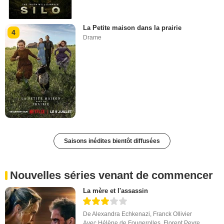
La Petite maison dans la prairie
4
Drame
Saisons inédites bientôt diffusées
Nouvelles séries venant de commencer
La mère et l'assassin
De
Alexandra Echkenazi
,
Franck Ollivier
Avec
Hélène de Fougerolles
,
Florent Peyre
,