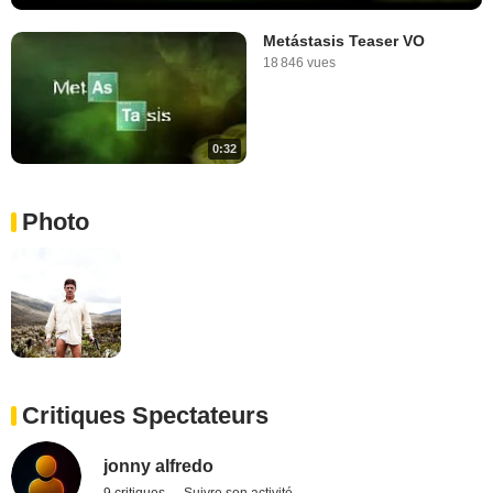
Metástasis Teaser VO
18 846 vues
0:32
Photo
Critiques Spectateurs
jonny alfredo