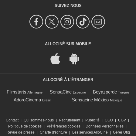
SUIVEZ-NOUS
ALLOCINÉ SUR MOBILE
ALLOCINÉ À L'ÉTRANGER
Filmstarts
SensaCine
Beyazperde
Allemagne
Espagne
Turquie
AdoroCinema
Sensacine México
Brésil
Mexique
Contact
|
Qui sommes-nous
|
Recrutement
|
Publicité
|
CGU
|
CGV
|
Politique de cookies
|
Préférences cookies
|
Données Personnelles
|
Revue de presse
|
Charte d'écriture
|
Les services AlloCiné
|
Gérer Utiq