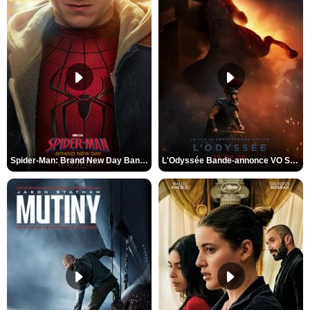
Spider-Man: Brand New Day Bande-annonce VO STFR
L'Odyssée Bande-annonce VO STFR