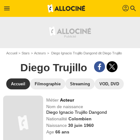
profil
menu
search
Accueil
Stars
Acteurs
Diego Ignacio Trujillo Dangond dit Diego Trujillo
Diego Trujillo
Accueil
Filmographie
Streaming
VOD, DVD
Métier
Acteur
Nom de naissance
Diego Ignacio Trujillo Dangond
Nationalité
Colombien
Naissance
30 juin 1960
Age
66
ans