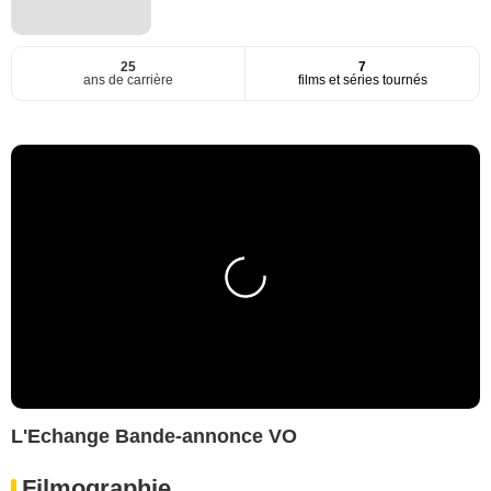
25
7
ans de carrière
films et séries tournés
L'Echange Bande-annonce VO
Filmographie