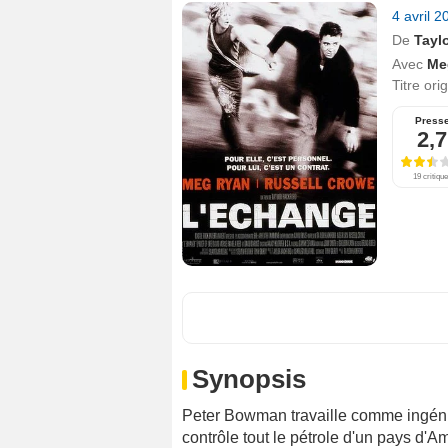
4 avril 
De
Tayl
Avec
Me
Titre ori
Press
2,7
19 critiqu
Synopsis
Peter Bowman travaille comme ingéni
contrôle tout le pétrole d'un pays d'Am