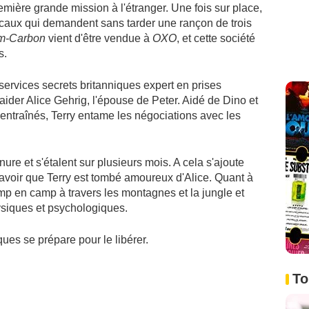
emière grande mission à l'étranger. Une fois sur place,
 locaux qui demandent sans tarder une rançon de trois
m-Carbon
vient d'être vendue à
OXO
, et cette société
s.
ervices secrets britanniques expert en prises
 aider Alice Gehrig, l'épouse de Peter. Aidé de Dino et
 entraînés, Terry entame les négociations avec les
re et s'étalent sur plusieurs mois. A cela s'ajoute
avoir que Terry est tombé amoureux d'Alice. Quant à
camp en camp à travers les montagnes et la jungle et
ysiques et psychologiques.
es se prépare pour le libérer.
To