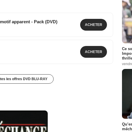
motif apparent - Pack (DVD)
ACHETER
Ce so
ACHETER
Impos
thrill
vendr
utes les offres DVD BLU-RAY
Qu’es
méch