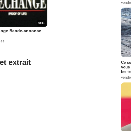
vendr
0:41
ange Bande-annonce
ues
et extrait
Ce so
vous 
les t
vendr