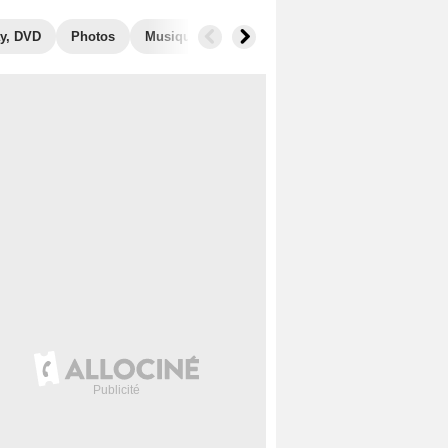
y, DVD
Photos
Musique
Secrets de tournage
Box Office