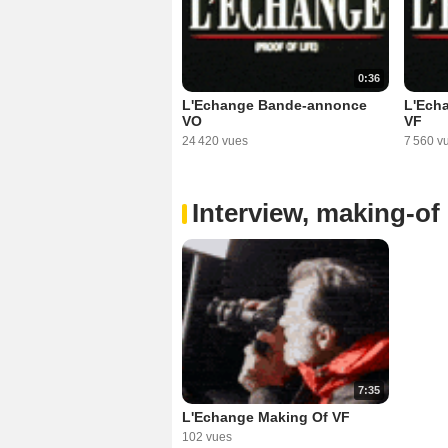
0:36
L'Echange Bande-annonce
L'Ech
VO
VF
24 420 vues
7 560 v
Interview, making-of 
7:35
L'Echange Making Of VF
102 vues