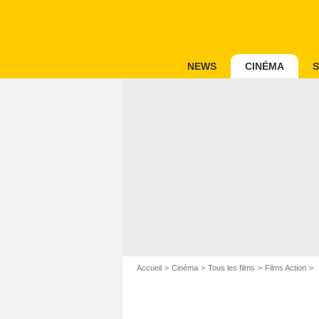
NEWS
CINÉMA
S
Accueil
Cinéma
Tous les films
Films Action