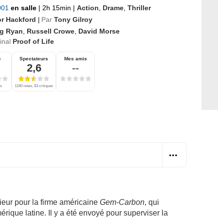
2001
en salle
|
2h 15min
|
Action
,
Drame
,
Thriller
or Hackford
Par
Tony Gilroy
|
g Ryan
,
Russell Crowe
,
David Morse
ginal
Proof of Life
e
Spectateurs
Mes amis
2,6
--
es
1240 notes, 83 critiques
eur pour la firme américaine
Gem-Carbon
, qui
érique latine. Il y a été envoyé pour superviser la