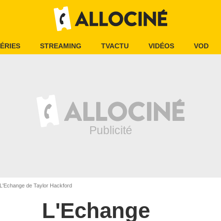
ÉRIES
STREAMING
TVACTU
VIDÉOS
VOD
L'Echange de Taylor Hackford
L'Echange