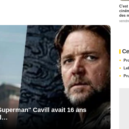
C'est
ciném
des m
vendr
Ce
Pr
Le
Pr
Superman" Cavill avait 16 ans
El…