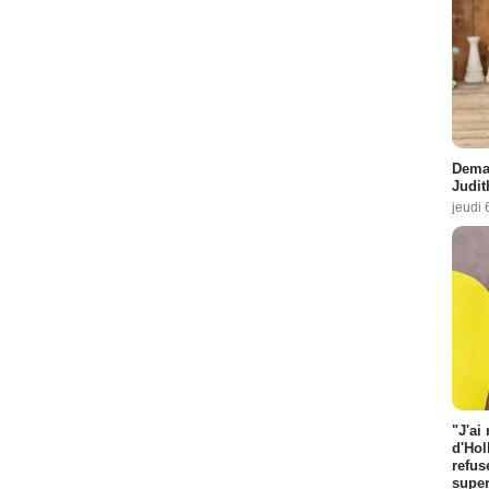
Demai
Judit
jeudi 
"J'ai
d'Hol
refus
super