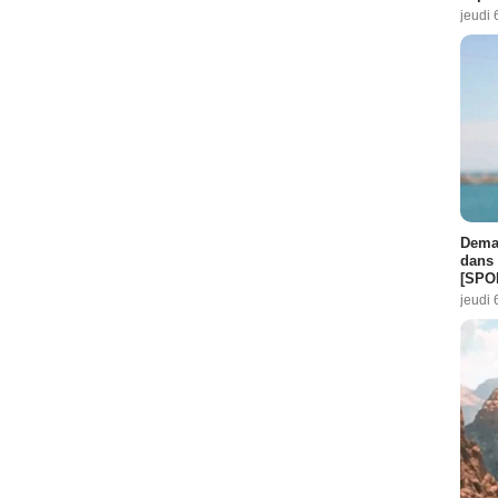
jeudi 
Demai
dans 
[SPO
jeudi 