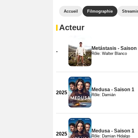
Accueil
Filmographie
Streami
Acteur
Metástasis - Saison
-
Rôle: Walter Blanco
Medusa - Saison 1
2025
Rôle: Damián
Medusa - Saison 1
2025
Rôle: Damian Hidalgo