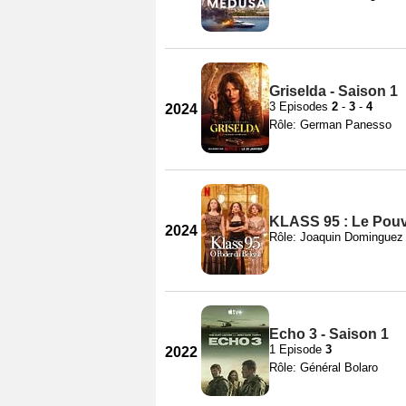
Griselda - Saison 1
3 Episodes
2
-
3
-
4
2024
Rôle: German Panesso
KLASS 95 : Le Pouvo
2024
Rôle: Joaquin Dominguez
Echo 3 - Saison 1
1 Episode
3
2022
Rôle: Général Bolaro