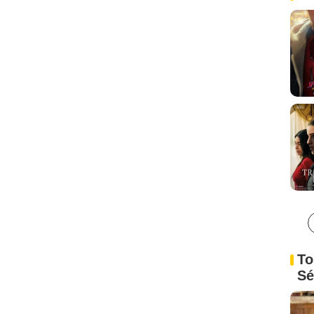
To
Sé