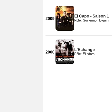
El Capo - Saison 1
2009
Rôle: Guillermo Holguín ,
L'Echange
2000
Rôle: Eliodoro