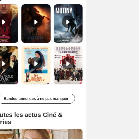
Le Triangle d'or Bande-annonce VF
Les Matins merveilleux Bande-annonce VF
De la Comédie-Française Teaser VF
Bandes-annonces à ne pas manquer
utes les actus Ciné &
ries