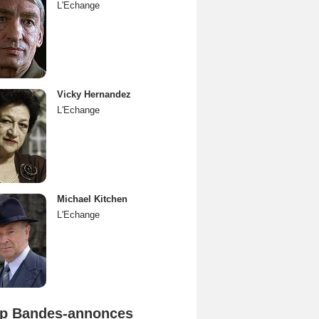
L'Echange
Vicky Hernandez
L'Echange
Michael Kitchen
L'Echange
p Bandes-annonces
Spider-Man: Brand New Day Bande-annonce VO STFR
L'Odyssée Bande-annonce VO STFR
Mutiny Bande-annonce VO STFR