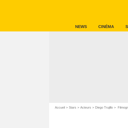
NEWS
CINÉMA
S
Accueil
Stars
Acteurs
Diego Trujillo
Filmogra