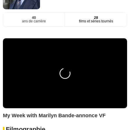
40
28
ans de carrière
films et séries tournés
My Week with Marilyn Bande-annonce VF
Filmographie