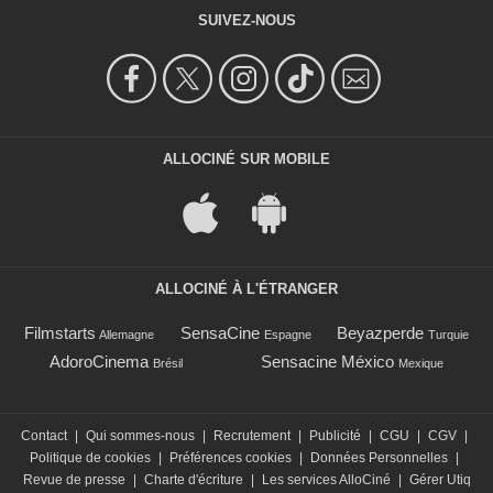
SUIVEZ-NOUS
ALLOCINÉ SUR MOBILE
ALLOCINÉ À L'ÉTRANGER
Filmstarts
SensaCine
Beyazperde
Allemagne
Espagne
Turquie
AdoroCinema
Sensacine México
Brésil
Mexique
Contact
|
Qui sommes-nous
|
Recrutement
|
Publicité
|
CGU
|
CGV
|
Politique de cookies
|
Préférences cookies
|
Données Personnelles
|
Revue de presse
|
Charte d'écriture
|
Les services AlloCiné
|
Gérer Utiq