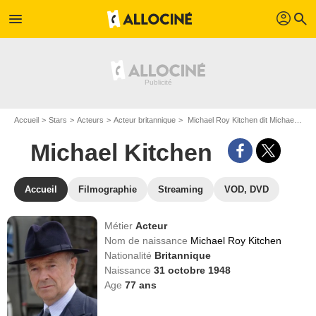
profil
menu
search
Accueil
Stars
Acteurs
Acteur britannique
Michael Roy Kitchen dit Michael Kitchen
Michael Kitchen
Accueil
Filmographie
Streaming
VOD, DVD
Métier
Acteur
Nom de naissance
Michael Roy Kitchen
Nationalité
Britannique
Naissance
31 octobre 1948
Age
77
ans