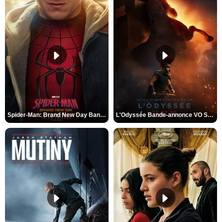
Spider-Man: Brand New Day Bande-annonce VO STFR
L'Odyssée Bande-annonce VO STFR