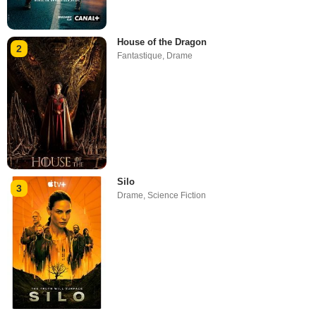
House of the Dragon
2
Fantastique
,
Drame
Silo
3
Drame
,
Science Fiction