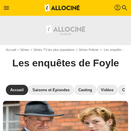
profil
menu
search
Accueil
Séries
Séries TV les plus populaires
Séries Policier
Les enquêtes de Foyle
Les enquêtes de Foyle
Accueil
Saisons et Episodes
Casting
Vidéos
Crit