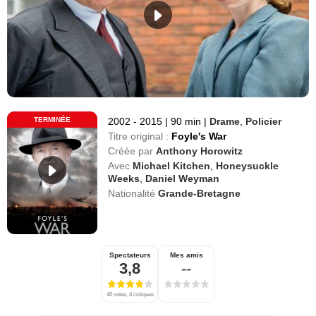
TERMINÉE
2002 - 2015
|
90 min
|
Drame
,
Policier
Titre original :
Foyle's War
Créée par
Anthony Horowitz
Avec
Michael Kitchen
,
Honeysuckle
Weeks
,
Daniel Weyman
Nationalité
Grande-Bretagne
Spectateurs
Mes amis
3,8
--
40 notes, 4 critiques