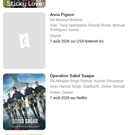
Anna Pigeon
De
Morwyn Brebner
Avec
Tracy Spiridakos
,
Ronnie Rowe
,
Manuel
Rodriguez-Saenz
Drame
7 août 2026 sur USA Network Inc.
Operation Safed Saagar
De
Abhijeet Singh Parmar
,
Kushal Srivastava
Avec
Harssh Singh
,
Siddharth
,
Jimmy Shergill
Action
,
Drame
7 août 2026 sur Netflix