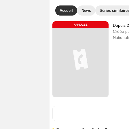
Accueil
News
Séries similaire
ANNULÉE
Depuis 
Créée p
Nationali