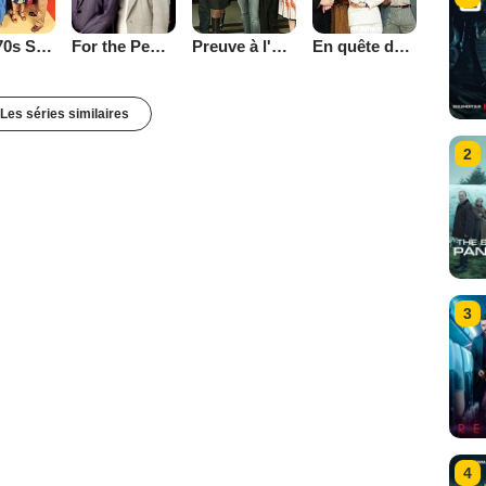
That '70s Show
Preuve à l'appui
En quête de justice
For the People (2002)
Les séries similaires
2
3
4