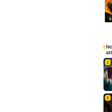
No
at
1
2