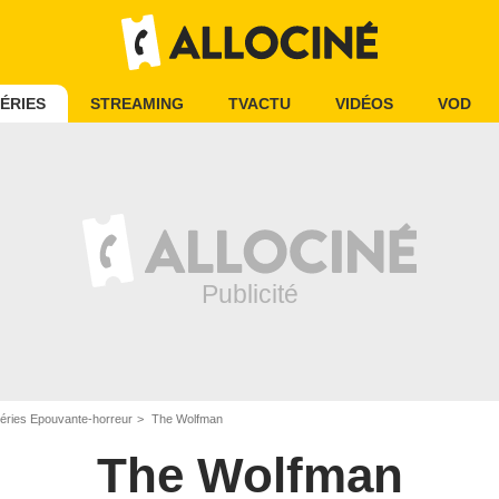
ÉRIES
STREAMING
TVACTU
VIDÉOS
VOD
éries Epouvante-horreur
The Wolfman
The Wolfman