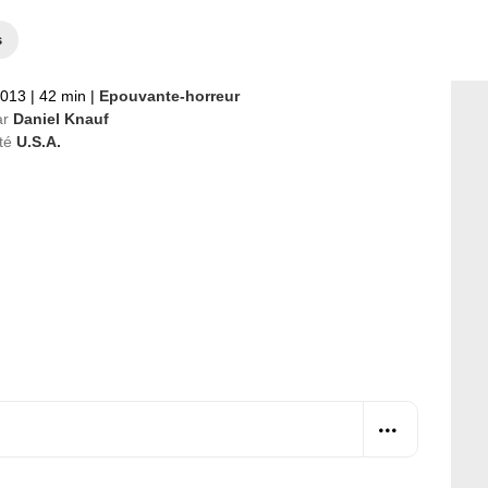
s
2013
|
42 min
|
Epouvante-horreur
ar
Daniel Knauf
té
U.S.A.