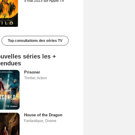
5 mai 2023 sur Apple TV
Top consultations des séries TV
uvelles séries les +
tendues
Prisoner
Thriller
,
Action
House of the Dragon
Fantastique
,
Drame