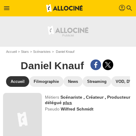
profil
menu
search
Accueil
Stars
Scénaristes
Daniel Knauf
Daniel Knauf
Accueil
Filmographie
News
Streaming
VOD, DVD
Métiers
Scénariste
,
Créateur
,
Producteur
délégué
plus
Pseudo
Wilfred Schmidt