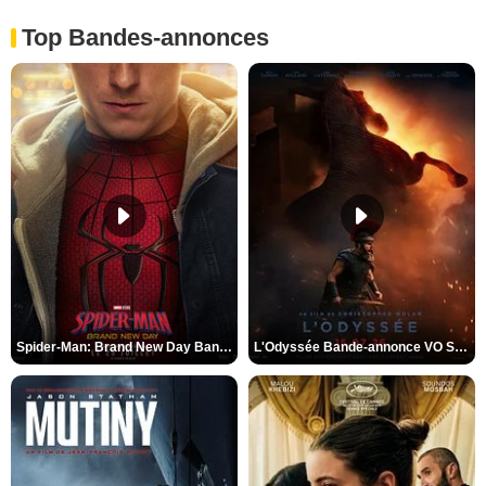
Top Bandes-annonces
Spider-Man: Brand New Day Bande-annonce VO STFR
L'Odyssée Bande-annonce VO STFR