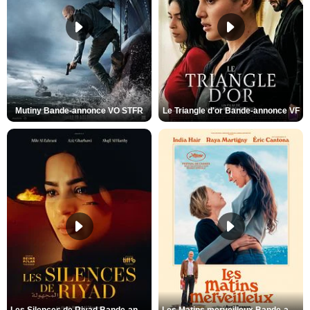
Mutiny Bande-annonce VO STFR
Le Triangle d'or Bande-annonce VF
Les Silences de Riyad Bande-annonce VO STFR
Les Matins merveilleux Bande-annonce VF