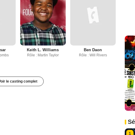
sar
Keith L. Williams
Ben Daon
 Combs
Rôle : Martin Taylor
Rôle : Will Rivers
Voir le casting complet
Sé
1