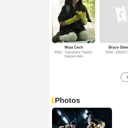
Miya Cech
Bryce Ghei
Rôle : Samantha "Samy"
Rôle : Elliott
Sawyer-Wei
Photos