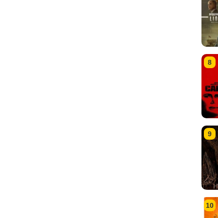
8
9
10