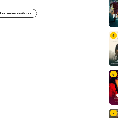
Les séries similaires
5
6
7