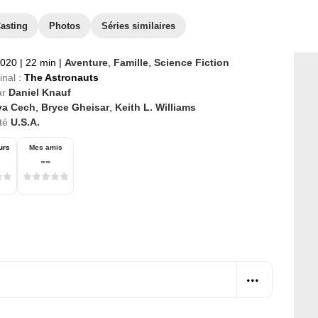
asting
Photos
Séries similaires
2020
|
22 min
|
Aventure
,
Famille
,
Science Fiction
inal :
The Astronauts
ar
Daniel Knauf
ya Cech
,
Bryce Gheisar
,
Keith L. Williams
té
U.S.A.
urs
Mes amis
--