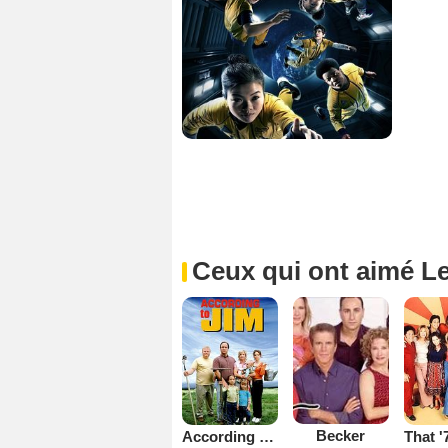
Ceux qui ont aimé L
Becker
According to Jim