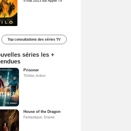
5 mai 2023 sur Apple TV
Top consultations des séries TV
uvelles séries les +
tendues
Prisoner
Thriller
,
Action
House of the Dragon
Fantastique
,
Drame