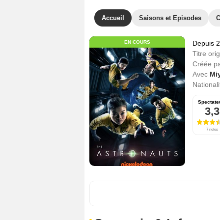
Accueil
Saisons et Episodes
C
EN COURS
Depuis 
Titre orig
Créée p
Avec
Mi
Nationali
Spectate
3,3
7 notes