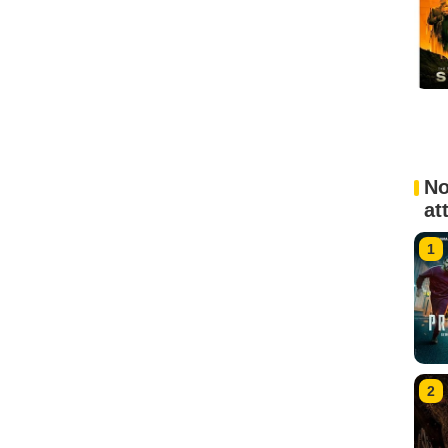
No
at
1
2