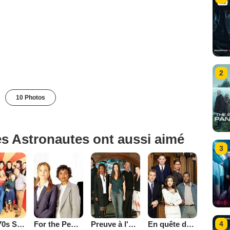
2
10 Photos
es Astronautes ont aussi aimé
3
That '70s Show
Preuve à l'appui
En quête de justice
For the People (2002)
4