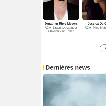
Jonathan Rhys Meyers
Jessica De
Rôle : Dracula,Alexander
Rôle : Mina Murr
Grayson,Vlad Tepes
Dernières news