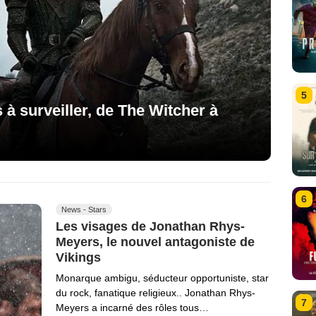
5
s à surveiller, de The Witcher à
6
News - Stars
Les visages de Jonathan Rhys-
Meyers, le nouvel antagoniste de
Vikings
Monarque ambigu, séducteur opportuniste, star
du rock, fanatique religieux.. Jonathan Rhys-
7
Meyers a incarné des rôles tous…