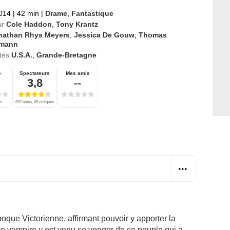
2014
|
42 min
|
Drame
,
Fantastique
ar
Cole Haddon
,
Tony Krantz
nathan Rhys Meyers
,
Jessica De Gouw
,
Thomas
hmann
tés
U.S.A.
,
Grande-Bretagne
e
Spectateurs
Mes amis
3,8
--
es
697 notes, 45 critiques
oque Victorienne, affirmant pouvoir y apporter la
re vampire y est venu se venger de ce peuple qui a