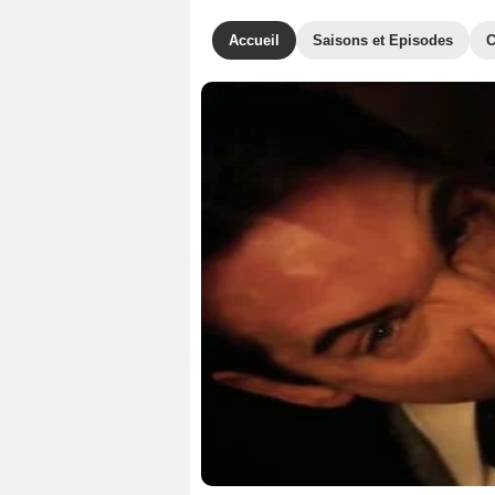
Accueil
Saisons et Episodes
C