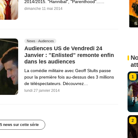
2014/2015. "Hannibal", "Parenthood"...…
dimanche 11 mai 2014
News - Audiences
Audiences US de Vendredi 24
Janvier : "Enlisted" remonte enfin
No
dans les audiences
at
La comédie militaire avec Geoff Stults passe
1
pour la première fois au-dessus des 3 millions
de téléspectateurs. Découvrez…
lundi 27 janvier 2014
2
5 news sur cette série