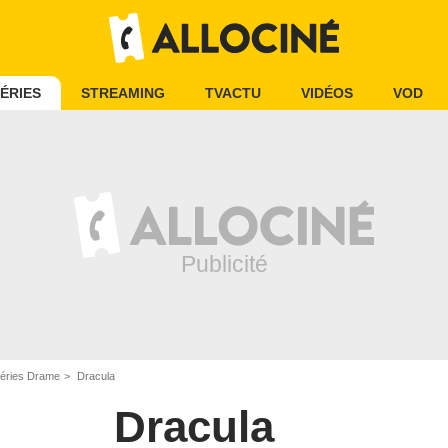
ÉRIES
STREAMING
TVACTU
VIDÉOS
VOD
éries Drame
Dracula
Dracula