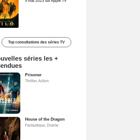
5 mai 2023 sur Apple TV
Top consultations des séries TV
uvelles séries les +
tendues
Prisoner
Thriller
,
Action
House of the Dragon
Fantastique
,
Drame