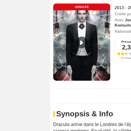
ANNULÉE
2013 - 
Créée p
Avec
Jo
Kretsc
Nationali
Press
2,3
10 critiqu
Synopsis & Info
Dracula arrive dans le Londres de l'ép
science moderne. En réalité, le célèb