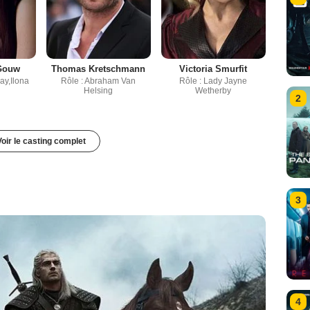
 Gouw
Thomas Kretschmann
Victoria Smurfit
ay,Ilona
Rôle : Abraham Van
Rôle : Lady Jayne
Helsing
Wetherby
2
Voir le casting complet
3
4