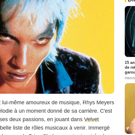
15 an
de re
garo
mercre
 et lui-même amoureux de musique, Rhys Meyers
élodie à un moment donné de sa carrière. C'est
ses deux passions, en jouant dans
Velvet
 belle liste de rôles musicaux à venir. Immergé