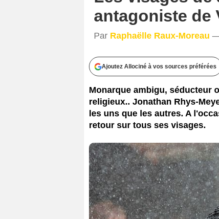
antagoniste de 
Par
Raphaëlle Raux-Moreau
— 
Ajoutez Allociné à vos sources préférées
Monarque ambigu, séducteur op
religieux.. Jonathan Rhys-Meyer
les uns que les autres. A l'occ
retour sur tous ses visages.