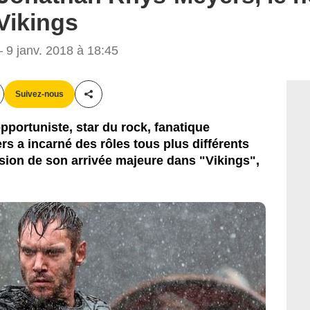
Vikings
History Channel
9 janv. 2018 à 18:45
Suivez-nous
Partager cet article
portuniste, star du rock, fanatique
s a incarné des rôles tous plus différents
asion de son arrivée majeure dans "Vikings",