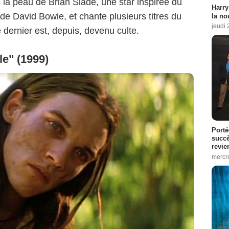
s la peau de Brian Slade, une star inspirée du
Harry
de David Bowie, et chante plusieurs titres du
la no
jeudi
 dernier est, depuis, devenu culte.
e" (1999)
Porté
succè
revie
mercre