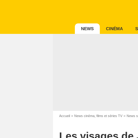
NEWS
CINÉMA
S
Accueil
News cinéma, films et séries TV
News s
Les visages de