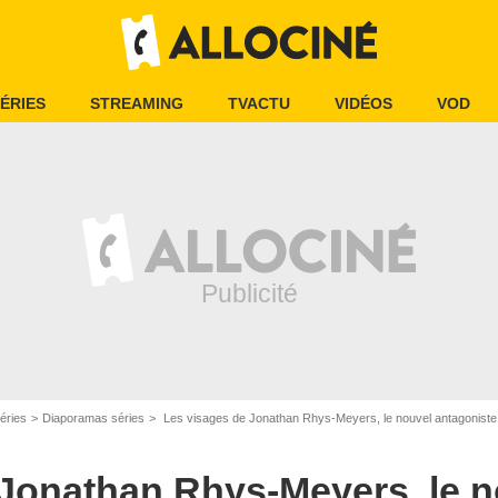
ÉRIES
STREAMING
TVACTU
VIDÉOS
VOD
éries
Diaporamas séries
Les visages de Jonathan Rhys-Meyers, le nouvel antagoniste
 Jonathan Rhys-Meyers, le n