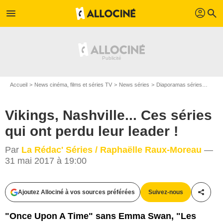
profil
menu
search
Accueil
News cinéma, films et séries TV
News séries
Diaporamas séries
Viking
Vikings, Nashville... Ces séries
qui ont perdu leur leader !
Par
La Rédac' Séries / Raphaëlle Raux-Moreau
—
31 mai 2017 à 19:00
Ajoutez Allociné à vos sources préférées
Suivez-nous
Partag
TF1 / NBC
"Once Upon A Time" sans Emma Swan, "Les