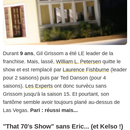
Durant
9 ans
, Gil Grissom a été LE leader de la
franchise. Mais, lassé,
William L. Petersen
quitte le
show et est remplacé par
Laurence Fishburne
(leader
pour 2 saisons) puis par Ted Danson (pour 4
saisons).
Les Experts
ont donc survécu sans
Grissom jusqu'à la saison 15. Et pourtant, son
fantôme semble avoir toujours plané au-dessus de
Las Vegas.
Pari : réussi mais...
"That 70's Show" sans Eric... (et Kelso !)