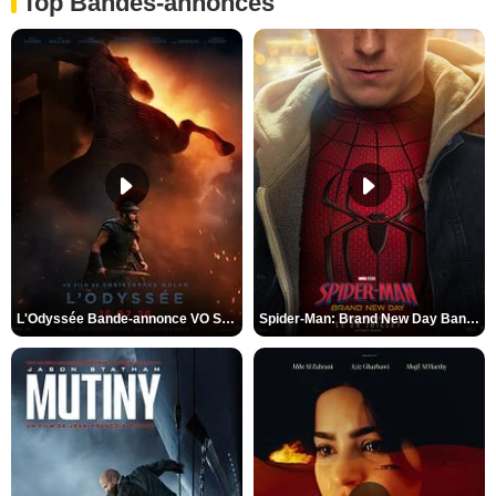
Top Bandes-annonces
L'Odyssée Bande-annonce VO STFR
Spider-Man: Brand New Day Bande-annonce VO STFR