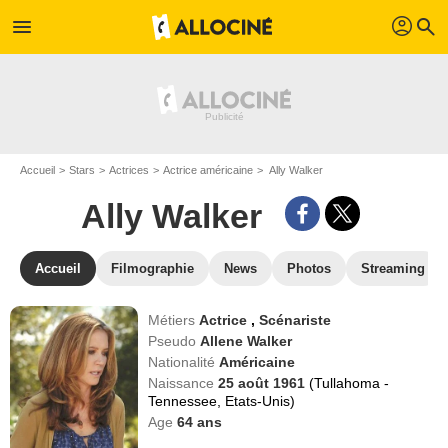
profil
menu
search
Accueil
Stars
Actrices
Actrice américaine
Ally Walker
Ally Walker
Accueil
Filmographie
News
Photos
Streaming
Métiers
Actrice
,
Scénariste
Pseudo
Allene Walker
Nationalité
Américaine
Naissance
25 août 1961
(Tullahoma -
Tennessee, Etats-Unis)
Age
64
ans