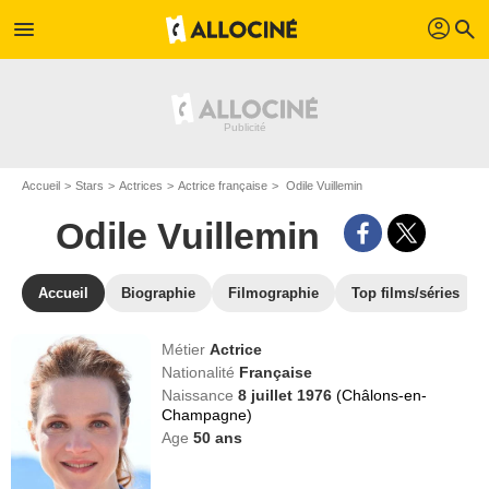
profil
menu
search
Accueil
Stars
Actrices
Actrice française
Odile Vuillemin
Odile Vuillemin
Accueil
Biographie
Filmographie
Top films/séries
Métier
Actrice
Nationalité
Française
Naissance
8 juillet 1976
(Châlons-en-
Champagne)
Age
50
ans