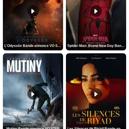
L'Odyssée Bande-annonce VO STFR
Spider-Man: Brand New Day Bande-annonce VO STFR
Mutiny Bande-annonce VO STFR
Les Silences de Riyad Bande-annonce VO STFR