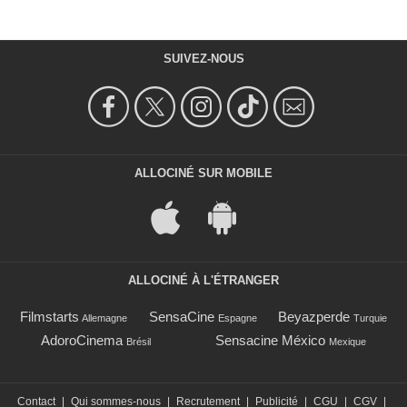
SUIVEZ-NOUS
ALLOCINÉ SUR MOBILE
ALLOCINÉ À L'ÉTRANGER
Filmstarts
SensaCine
Beyazperde
Allemagne
Espagne
Turquie
AdoroCinema
Sensacine México
Brésil
Mexique
Contact
|
Qui sommes-nous
|
Recrutement
|
Publicité
|
CGU
|
CGV
|