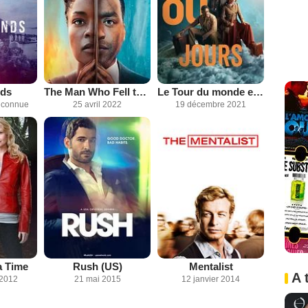
nds
The Man Who Fell to Earth
Le Tour du monde en 80 jours
inconnue
25 avril 2022
19 décembre 2021
a Time
Rush (US)
Mentalist
A 
 2012
21 mai 2015
12 janvier 2014