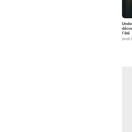
Under
décou
l’été
jeudi 