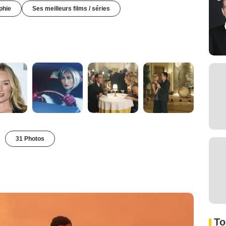
phie
Ses meilleurs films / séries
31 Photos
To