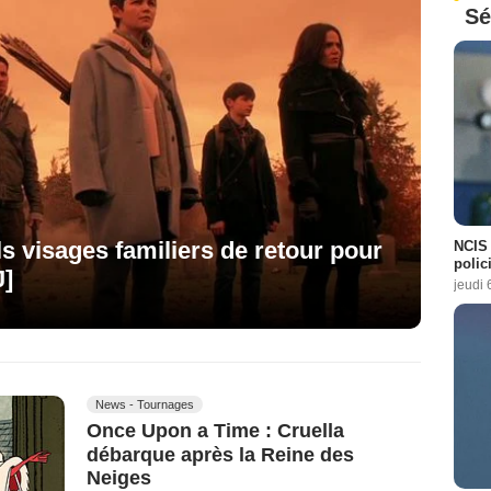
Sé
s visages familiers de retour pour
NCIS 
polici
J]
jeudi 
News - Tournages
Once Upon a Time : Cruella
débarque après la Reine des
Neiges