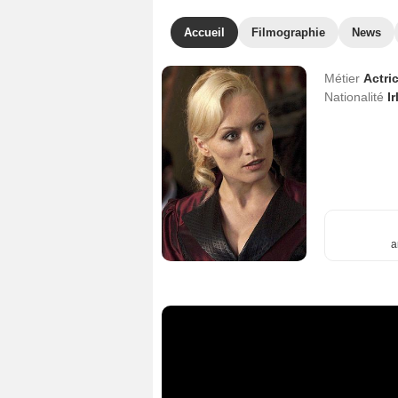
Accueil
Filmographie
News
Métier
Actri
Nationalité
I
a