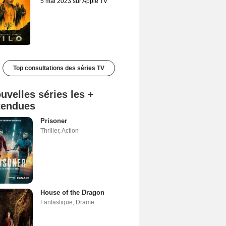
5 mai 2023 sur Apple TV
Top consultations des séries TV
uvelles séries les +
tendues
Prisoner
Thriller
,
Action
House of the Dragon
Fantastique
,
Drame