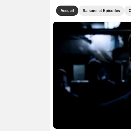
Accueil
Saisons et Episodes
C