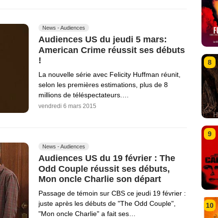
News - Audiences
Audiences US du jeudi 5 mars:
American Crime réussit ses débuts
!
8
La nouvelle série avec Felicity Huffman réunit,
selon les premières estimations, plus de 8
millions de téléspectateurs.…
vendredi 6 mars 2015
9
News - Audiences
Audiences US du 19 février : The
Odd Couple réussit ses débuts,
Mon oncle Charlie son départ
Passage de témoin sur CBS ce jeudi 19 février :
juste après les débuts de "The Odd Couple",
10
"Mon oncle Charlie" a fait ses…