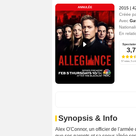
ANNULÉE
2015
|
4
Créée p
Avec
Ga
Nationali
En relat
Spectate
3,7
57 notes, 5 cri
Synopsis & Info
Alex O'Connor, un officier de l'armée 
que ses parents et sa soeur aînée son