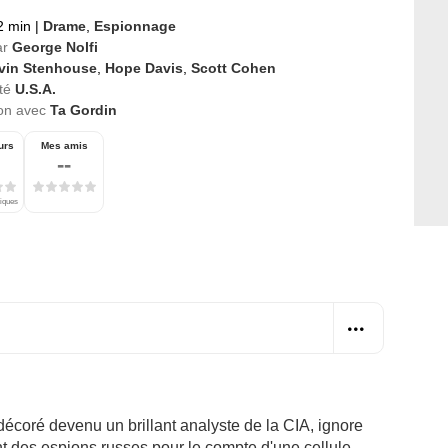
2 min
|
Drame
,
Espionnage
ar
George Nolfi
vin Stenhouse
,
Hope Davis
,
Scott Cohen
té
U.S.A.
ion avec
Ta Gordin
urs
Mes amis
--
tiques
décoré devenu un brillant analyste de la CIA, ignore
t des espions russes pour le compte d'une cellule