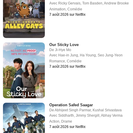
Avec
Ricky Gervais
,
Tom Basden
,
Andrew Brooke
Animation
,
Comédie
7 août 2026 sur Netflix
Our Sticky Love
De
Ji-Hye Mo
Avec
Hae-in Jung
,
Ha Young
,
Seo Jung-Yeon
Romance
,
Comédie
7 août 2026 sur Netflix
Operation Safed Saagar
De
Abhijeet Singh Parmar
,
Kushal Srivastava
Avec
Siddharth
,
Jimmy Shergill
,
Abhay Verma
Action
,
Drame
7 août 2026 sur Netflix