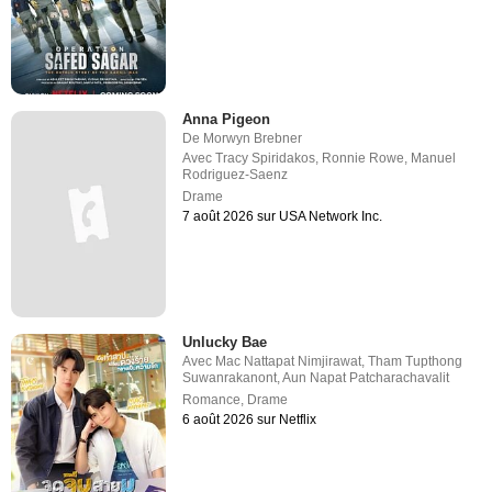
Anna Pigeon
De
Morwyn Brebner
Avec
Tracy Spiridakos
,
Ronnie Rowe
,
Manuel
Rodriguez-Saenz
Drame
7 août 2026 sur USA Network Inc.
Unlucky Bae
Avec
Mac Nattapat Nimjirawat
,
Tham Tupthong
Suwanrakanont
,
Aun Napat Patcharachavalit
Romance
,
Drame
6 août 2026 sur Netflix