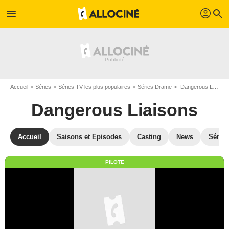
profil
menu
search
Accueil
Séries
Séries TV les plus populaires
Séries Drame
Dangerous Liaisons
Dangerous Liaisons
Accueil
Saisons et Episodes
Casting
News
Séries
PILOTE