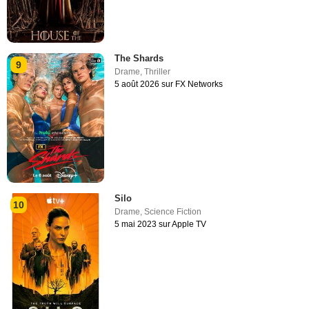
The Shards
9
Drame
,
Thriller
5 août 2026 sur FX Networks
Silo
10
Drame
,
Science Fiction
5 mai 2023 sur Apple TV