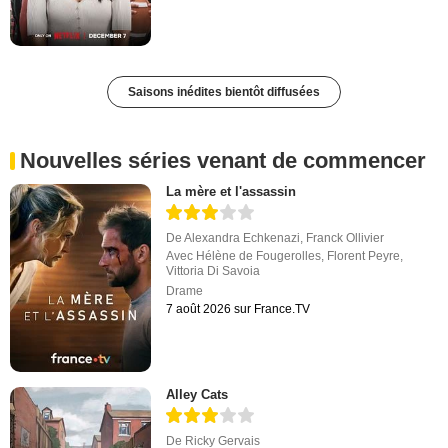
Saisons inédites bientôt diffusées
Nouvelles séries venant de commencer
La mère et l'assassin
De
Alexandra Echkenazi
,
Franck Ollivier
Avec
Hélène de Fougerolles
,
Florent Peyre
,
Vittoria Di Savoia
Drame
7 août 2026 sur France.TV
Alley Cats
De
Ricky Gervais