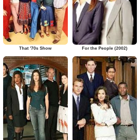
That '70s Show
For the People (2002)